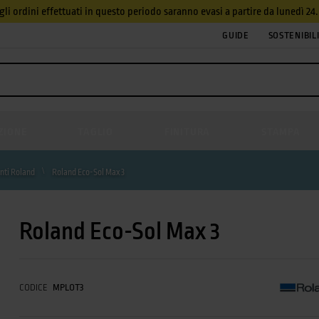
, gli ordini effettuati in questo periodo saranno evasi a partire da lunedì 2
GUIDE
SOSTENIBIL
ZIONE
TAGLIO
FINITURA
STAMPA
enti Roland
Roland Eco-Sol Max 3
Roland Eco-Sol Max 3
CODICE
MPLOT3