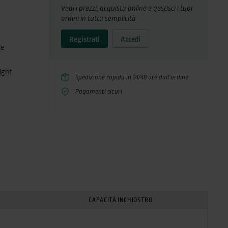
Vedi i prezzi, acquista online e gestisci i tuoi
ordini in tutta semplicità
Registrati
Accedi
le
light
Spedizione rapida in 24/48 ore dall’ordine
 sono la
Pagamenti sicuri
i.
CAPACITÀ INCHIOSTRO