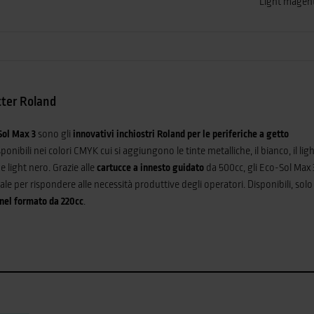
Light magen
tter Roland
Sol Max 3
sono gli
innovativi inchiostri Roland per le periferiche a getto
ponibili nei colori CMYK cui si aggiungono le tinte metalliche, il bianco, il lig
e light nero. Grazie alle
cartucce a innesto guidato
da 500cc, gli Eco-Sol Max 
ale per rispondere alle necessità produttive degli operatori. Disponibili, solo 
nel formato da 220cc
.