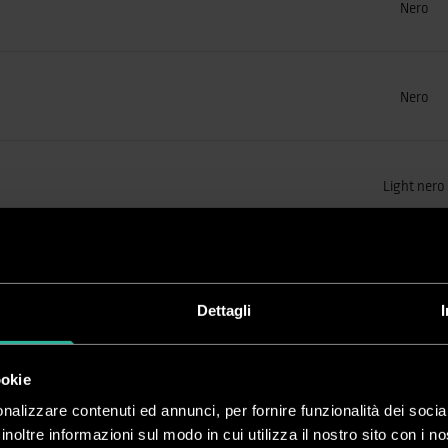
Nero
Nero
Light nero
Giallo
Dettagli
Giallo
ookie
nalizzare contenuti ed annunci, per fornire funzionalità dei socia
inoltre informazioni sul modo in cui utilizza il nostro sito con i 