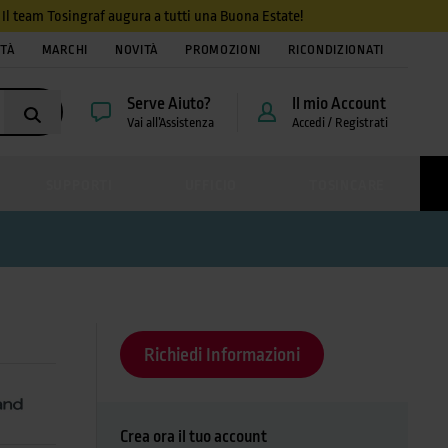
4. Il team Tosingraf augura a tutti una Buona Estate!
ITÀ
MARCHI
NOVITÀ
PROMOZIONI
RICONDIZIONATI
Serve Aiuto?
Il mio Account
Vai all’Assistenza
Accedi / Registrati
SUPPORTI
UFFICIO
TOSINCARE
Richiedi Informazioni
Crea ora il tuo account