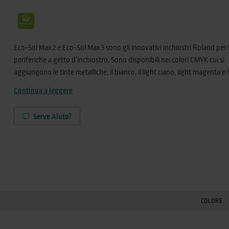
Eco-Sol Max 2 e Eco-Sol Max 3 sono gli innovativi inchiostri Roland per 
periferiche a getto d’inchiostro. Sono disponibili nei colori CMYK cui si
aggiungono le tinte metalliche, il bianco, il light ciano, light magenta e 
nero. Grazie alle cartucce a innesto guidato da 500cc, gli Eco-Sol Max 3
Continua a leggere
soluzione ideale per rispondere alle necessità produttive degli operator
Disponibili, solo per la quadricromia, anche nel formato da 220cc.
Serve Aiuto?
COLORE