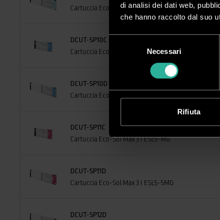
di analisi dei dati web, pubbl
Cartuccia Eco-Sol Max 3 I ESL5-5LC
che hanno raccolto dal suo uti
Selezione
DCUT-SP10C
Necessari
del
Cartuccia Eco-Sol Max 3 I ESL5-CY
consenso
DCUT-SP10D
Cartuccia Eco-Sol Max 3 I ESL5-5CY
Rifiuta
DCUT-SP11C
Cartuccia Eco-Sol Max 3 I ESL5-MG
DCUT-SP11D
Cartuccia Eco-Sol Max 3 I ESL5-5MG
DCUT-SP12D