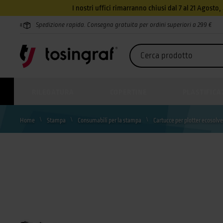
I nostri uffici rimarranno chiusi dal 7 al 21 Agosto
Spedizione rapida. Consegna gratuita per ordini superiori a 299 €
RILEGATURA
COPERTINE
PLASTIFICA
Home
Stampa
Consumabili per la stampa
Cartucce per plotter ecosolv