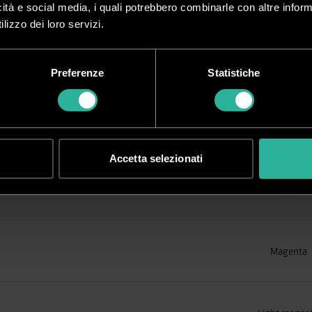
Light ciano
icità e social media, i quali potrebbero combinarle con altre inform
lizzo dei loro servizi.
Ciano
Preferenze
Statistiche
Ciano
Accetta selezionati
Magenta
Magenta