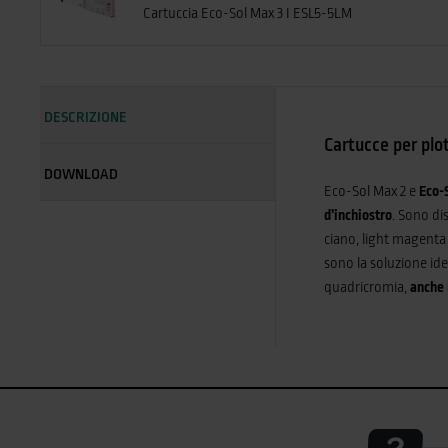
Cartuccia Eco-Sol Max 3 I ESL5-5LM
DESCRIZIONE
Cartucce per plo
DOWNLOAD
Eco-Sol Max 2 e
Eco-
d’inchiostro
. Sono dis
ciano, light magenta 
sono la soluzione ide
quadricromia,
anche 