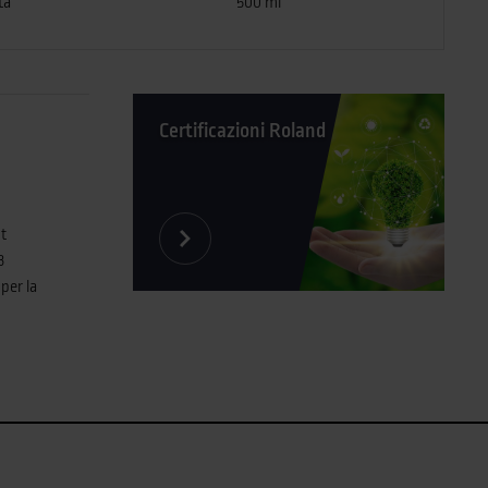
ta
500 ml
Certificazioni Roland
ht
3
per la