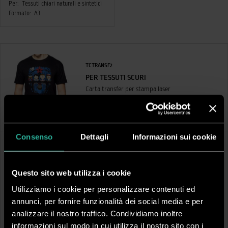
Per:
Tessuti chiari naturali e sintetici
Formato:
A3
TCTRANSF2
PER TESSUTI SCURI
Carta transfer per stampa laser
Vai al dettaglio
Consenso
Dettagli
Informazioni sui cookie
Questo sito web utilizza i cookie
Utilizziamo i cookie per personalizzare contenuti ed
annunci, per fornire funzionalità dei social media e per
analizzare il nostro traffico. Condividiamo inoltre
informazioni sul modo in cui utilizza il nostro sito con i
TCTBLANC
TCTPEW