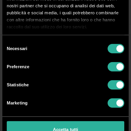
nostri partner che si occupano di analisi dei dati web,
Solo I Conf. 50 PZ
Autoscontornante I Conf. 50 PZ
Per:
Tessuti scuri naturali e sintetici
Per:
Tessuti scuri naturali e sintetici
pubblicità e social media, i quali potrebbero combinarle
Formato:
A3
Formato:
A3
con altre informazioni che ha fornito loro o che hanno
raccolto dal suo utilizzo dei loro servizi.
Selezione
TCTRANSF3
Necessari
del
PER TESI
consenso
Carta transfer per stampa laser
Preferenze
Vai al dettaglio
Statistiche
Marketing
Accetta tutti