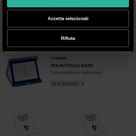
TTRNTESI
Transfer Tesi I Conf. 100 PZ
Accetta selezionati
Per:
Tesi - non spellicolabile
Formato:
A4
Rifiuta
TCTRANSF4
PER MATERIALI RIGIDI
Carta transfer per stampa laser
Vai al dettaglio