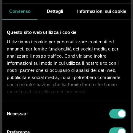
Consenso
Dettagli
Informazioni sui cookie
Questo sito web utilizza i cookie
PAAP40PRO
PAAP60PRO
Utilizziamo i cookie per personalizzare contenuti ed
IDEAL AP40 PRO
IDEAL AP60 PRO
annunci, per fornire funzionalità dei social media e per
Purificatore d'aria 30-50m²
Purificatore d'aria 50-70m²
analizzare il nostro traffico. Condividiamo inoltre
informazioni sul modo in cui utilizza il nostro sito con i
AD ESAURIMENTO
nostri partner che si occupano di analisi dei dati web,
pubblicità e social media, i quali potrebbero combinarle
con altre informazioni che ha fornito loro o che hanno
raccolto dal suo utilizzo dei loro servizi.
Selezione
Necessari
del
consenso
PAAP80PRO
TCSPROT50
Preferenze