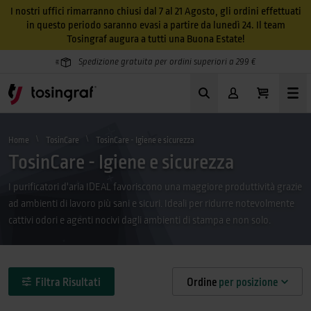
I nostri uffici rimarranno chiusi dal 7 al 21 Agosto, gli ordini effettuati
in questo periodo saranno evasi a partire da lunedì 24. Il team
Tosingraf augura a tutti una Buona Estate!
Spedizione gratuita per ordini superiori a 299 €
Home
TosinCare
TosinCare - Igiene e sicurezza
TosinCare - Igiene e sicurezza
I purificatori d'aria IDEAL favoriscono una maggiore produttività grazie
ad ambienti di lavoro più sani e sicuri. Ideali per ridurre notevolmente
cattivi odori e agenti nocivi dagli ambienti di stampa e non solo.
Filtra Risultati
Ordine
per posizione