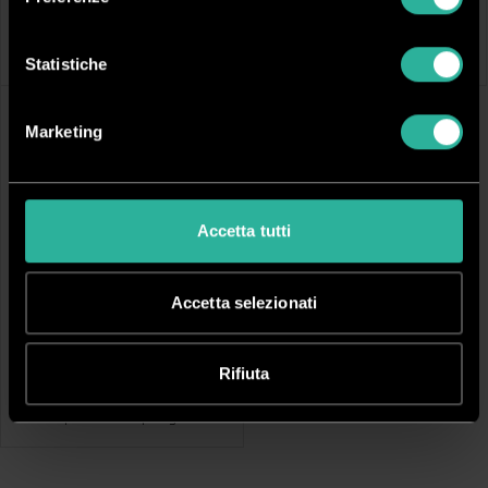
IDEAL AP80 PRO
BARRIERA PROTETTIVA -
70X50CM
Purificatore d'aria 70-90m²
Barriera protettiva in plexiglass
Statistiche
AD ESAURIMENTO
Marketing
Accetta tutti
Accetta selezionati
TCSPROT90
Rifiuta
BARRIERA PROTETTIVA -
90X90CM
Barriera protettiva in plexiglass