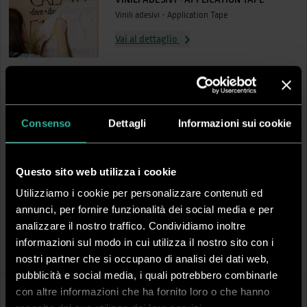
Vinili adesivi - Application Tape
Vai al dettaglio
Consenso
Dettagli
Informazioni sui cookie
Questo sito web utilizza i cookie
Utilizziamo i cookie per personalizzare contenuti ed
DCUTTAP61
DCUTTAPQ
annunci, per fornire funzionalità dei social media e per
Application Tape
Application Tape
analizzare il nostro traffico. Condividiamo inoltre
Altezza:
61 cm
Altezza:
122 cm
informazioni sul modo in cui utilizza il nostro sito con i
Lunghezza:
100 m
Lunghezza:
100 m
Finitura:
Carta opaca
Finitura:
Carta opaca
nostri partner che si occupano di analisi dei dati web,
pubblicità e social media, i quali potrebbero combinarle
con altre informazioni che ha fornito loro o che hanno