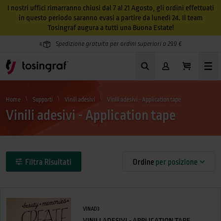
I nostri uffici rimarranno chiusi dal 7 al 21 Agosto, gli ordini effettuati
in questo periodo saranno evasi a partire da lunedì 24. Il team
Tosingraf augura a tutti una Buona Estate!
Spedizione gratuita per ordini superiori a 299 €
Home
Supporti
Vinili adesivi
Vinili adesivi - Application tape
Vinili adesivi - Application tape
Filtra Risultati
Ordine
per posizione
VINAD3
VINILI ADESIVI - APPLICATION TAPE