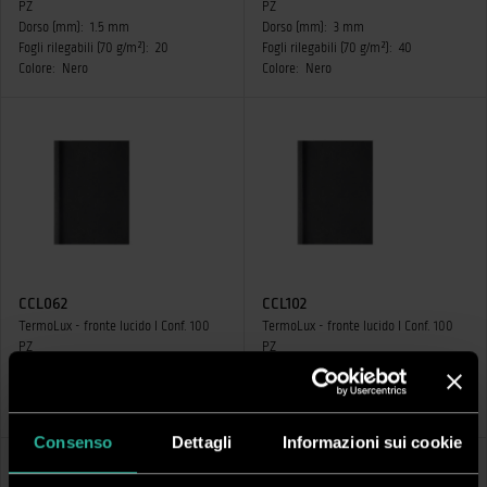
PZ
PZ
Dorso (mm):
1.5 mm
Dorso (mm):
3 mm
Fogli rilegabili (70 g/m²):
20
Fogli rilegabili (70 g/m²):
40
Colore:
Nero
Colore:
Nero
CCL062
CCL102
TermoLux - fronte lucido I Conf. 100
TermoLux - fronte lucido I Conf. 100
PZ
PZ
Dorso (mm):
6 mm
Dorso (mm):
10 mm
Fogli rilegabili (70 g/m²):
70
Fogli rilegabili (70 g/m²):
115
Colore:
Nero
Colore:
Nero
Consenso
Dettagli
Informazioni sui cookie