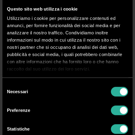
Questo sito web utilizza i cookie
Utilizziamo i cookie per personalizzare contenuti ed
annunci, per fornire funzionalità dei social media e per
analizzare il nostro traffico. Condividiamo inoltre
informazioni sul modo in cui utilizza il nostro sito con i
CCL222
CCL302
nostri partner che si occupano di analisi dei dati web,
TermoLux - fronte lucido I Conf. 50 PZ
TermoLux - fronte lucido I Conf. 50 PZ
pubblicità e social media, i quali potrebbero combinarle
Dorso (mm):
22 mm
Dorso (mm):
30 mm
con altre informazioni che ha fornito loro o che hanno
Fogli rilegabili (70 g/m²):
255
Fogli rilegabili (70 g/m²):
350
Colore:
Nero
Colore:
Nero
raccolto dal suo utilizzo dei loro servizi.
Selezione
Necessari
del
consenso
Preferenze
Statistiche
CCL015
CCL035