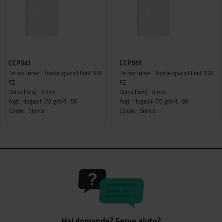
CCP041
CCP081
TermoPrime - fronte opaco I Conf. 100
TermoPrime - fronte opaco I Conf. 100
PZ
PZ
Dorso (mm):
4 mm
Dorso (mm):
8 mm
Fogli rilegabili (70 g/m²):
50
Fogli rilegabili (70 g/m²):
90
Colore:
Bianco
Colore:
Bianco
Hai domande? Serve aiuto?