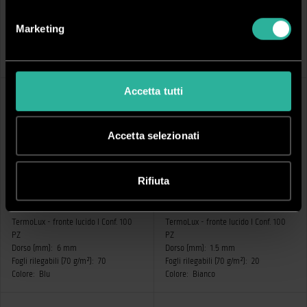
TermoLux - fronte lucido I Conf. 100
TermoLux - fronte lucido I Conf. 100
PZ
PZ
Marketing
Dorso (mm):
1.5 mm
Dorso (mm):
3 mm
Fogli rilegabili (70 g/m²):
20
Fogli rilegabili (70 g/m²):
40
Colore:
Blu
Colore:
Blu
Accetta tutti
Accetta selezionati
Rifiuta
CCL065
CCL011
TermoLux - fronte lucido I Conf. 100
TermoLux - fronte lucido I Conf. 100
PZ
PZ
Dorso (mm):
6 mm
Dorso (mm):
1.5 mm
Fogli rilegabili (70 g/m²):
70
Fogli rilegabili (70 g/m²):
20
Colore:
Blu
Colore:
Bianco