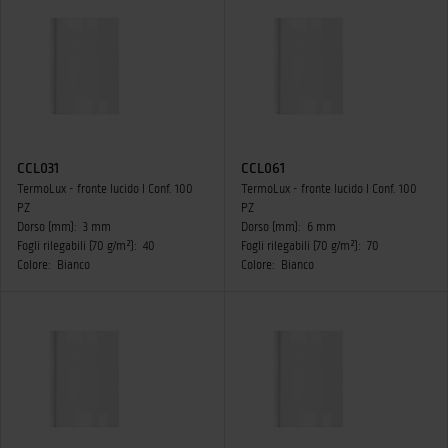
CCL031
CCL061
TermoLux - fronte lucido I Conf. 100
TermoLux - fronte lucido I Conf. 100
PZ
PZ
Dorso (mm):
3 mm
Dorso (mm):
6 mm
Fogli rilegabili (70 g/m²):
40
Fogli rilegabili (70 g/m²):
70
Colore:
Bianco
Colore:
Bianco