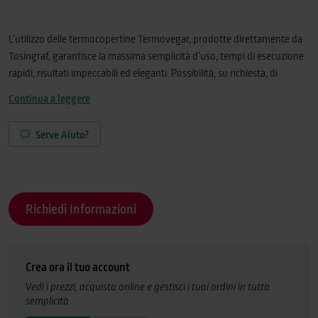
L’utilizzo delle termocopertine Termovegar, prodotte direttamente da
Tosingraf, garantisce la massima semplicità d’uso, tempi di esecuzione
rapidi, risultati impeccabili ed eleganti. Possibilità, su richiesta, di
personalizzare formati, altezze, spessori e colori. Il fronte è in PVC
Continua a leggere
trasparente antigraffio ed antiriflesso, il retro è tramato similpelle.
Colori standard: bianco, rosso, blu e nero. Formato chiuso A4. Ogni
Serve Aiuto?
termocopertina ha un dorso predefinito e doppia cordonatura, sia
fronte che retro. La qualità della tenuta del collante è di altissimo livello
grazie all’utilizzo di materiali adesivi impiegati solitamente nel settore
della legatoria industriale.
Richiedi Informazioni
Crea ora il tuo account
Vedi i prezzi, acquista online e gestisci i tuoi ordini in tutta
semplicità