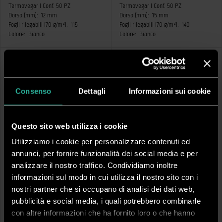
Termovegar I Conf. 50 PZ
Termovegar I Conf. 50 PZ
Dorso (mm):
12 mm
Dorso (mm):
15 mm
Fogli rilegabili (70 g/m²):
115
Fogli rilegabili (70 g/m²):
140
Colore:
Bianco
Colore:
Bianco
Consenso
Dettagli
Informazioni sui cookie
Questo sito web utilizza i cookie
CC012
CC032
Utilizziamo i cookie per personalizzare contenuti ed
Termovegar I Conf. 50 PZ
Termovegar I Conf. 50 PZ
annunci, per fornire funzionalità dei social media e per
Dorso (mm):
1.5 mm
Dorso (mm):
3 mm
analizzare il nostro traffico. Condividiamo inoltre
Fogli rilegabili (70 g/m²):
15
Fogli rilegabili (70 g/m²):
35
informazioni sul modo in cui utilizza il nostro sito con i
Colore:
Nero
Colore:
Nero
nostri partner che si occupano di analisi dei dati web,
pubblicità e social media, i quali potrebbero combinarle
con altre informazioni che ha fornito loro o che hanno