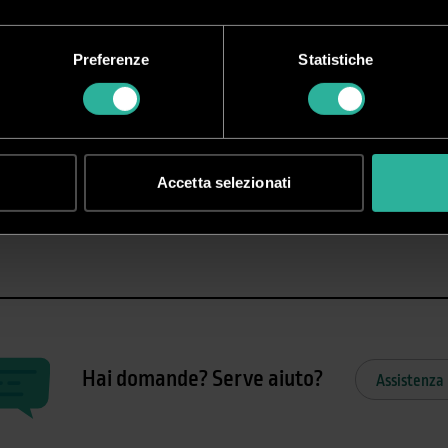
Tesi - n
Preferenze
Statistiche
 transfer per stampa laser
Accetta selezionati
rta transfer per il rilascio del solo toner (non spellicolabile).
Hai domande? Serve aiuto?
Assistenza 