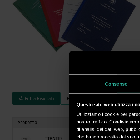
Consenso
Filtra Risultati
Per
Formato
Questo sito web utilizza i c
Utilizziamo i cookie per perso
nostro traffico. Condividiamo 
PRODOTTO
di analisi dei dati web, pubbl
che hanno raccolto dal suo uti
TTRNTESI