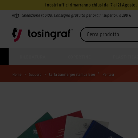
I nostri uffici rimarranno chiusi dal 7 al 21 Agosto
Spedizione rapida. Consegna gratuita per ordini superiori a 299 €
RILEGATURA
COPERTINE
PLASTIFICA
Home
Supporti
Carta transfer per stampa laser
Per tesi