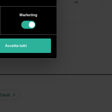
on spellicolabile
A4
Marketing
Accetta tutti
Clienti