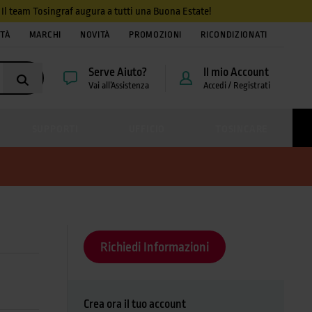
4. Il team Tosingraf augura a tutti una Buona Estate!
ITÀ
MARCHI
NOVITÀ
PROMOZIONI
RICONDIZIONATI
Serve Aiuto?
Il mio Account
Vai all’Assistenza
Accedi / Registrati
SUPPORTI
UFFICIO
TOSINCARE
Richiedi Informazioni
Crea ora il tuo account