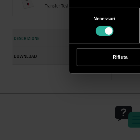
Transfer Tesi I Conf. 100 PZ
Selezione
Necessari
del
consenso
DESCRIZIONE
Carta
DOWNLOAD
Rifiuta
Tesi:
ca