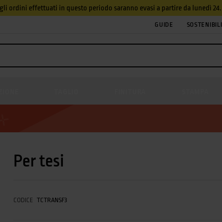
, gli ordini effettuati in questo periodo saranno evasi a partire da lunedì 2
GUIDE
SOSTENIBIL
ZIONE
TAGLIO
FINITURA
STAMPA
Per tesi
CODICE
TCTRANSF3