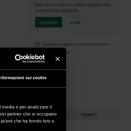
Vedi i prezzi, acquista online e gestisci i tuoi
ordini in tutta semplicità
Registrati
Accedi
Spedizione rapida in 24/48 ore dall’ordine
Pagamenti sicuri
Informazioni sui cookie
l media e per analizzare il
nostri partner che si occupano
PER
FORMATO
azioni che ha fornito loro o