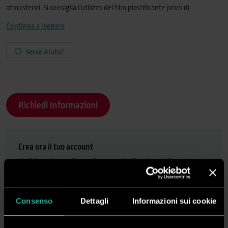
atmosferici. Si consiglia l’utilizzo del film plastificante privo di
protezione UV per interni o esterni, ma di breve durata.
Continua a leggere
Serve Aiuto?
Richiedi Informazioni
Crea ora il tuo account
Vedi i prezzi, acquista online e gestisci i tuoi ordini in tutta
semplicità
Registrati
Accedi
Consenso
Dettagli
Informazioni sui cookie