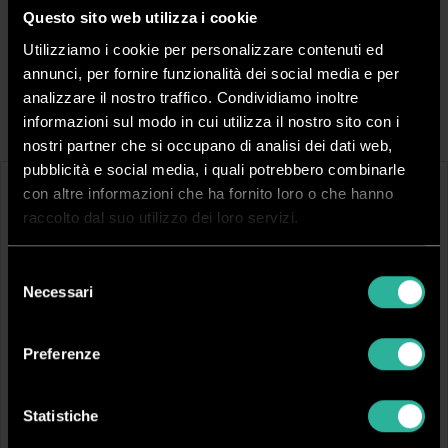
Spedizione rapida in 24/48 ore dall’ordine
Questo sito web utilizza i cookie
Pagamenti sicuri
Utilizziamo i cookie per personalizzare contenuti ed
annunci, per fornire funzionalità dei social media e per
analizzare il nostro traffico. Condividiamo inoltre
Filtra Risultati
informazioni sul modo in cui utilizza il nostro sito con i
nostri partner che si occupano di analisi dei dati web,
pubblicità e social media, i quali potrebbero combinarle
con altre informazioni che ha fornito loro o che hanno
raccolto dal suo utilizzo dei loro servizi.
Selezione
Necessari
del
consenso
TPLUX140
TPLUX153
Preferenze
PVC monomerico
PVC monomerico
Spessore (μm):
90
Spessore (μm):
90
Altezza:
137 cm
Altezza:
153 cm
Statistiche
Lunghezza:
50 m
Lunghezza:
50 m