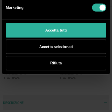
Film:
Lucido
Film:
Lucido
Marketing
Accetta tutti
Accetta selezionati
TPMAT105
TPMAT153
PVC monomerico
PVC monomerico
Rifiuta
Spessore (μm):
90
Spessore (μm):
90
Altezza:
105 cm
Altezza:
153 cm
Lunghezza:
50 m
Lunghezza:
50 m
Film:
Opaco
Film:
Opaco
DESCRIZIONE