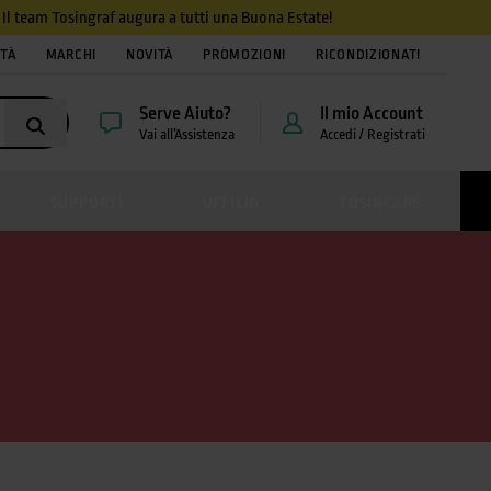
4. Il team Tosingraf augura a tutti una Buona Estate!
ITÀ
MARCHI
NOVITÀ
PROMOZIONI
RICONDIZIONATI
Serve Aiuto?
Il mio Account
Vai all’Assistenza
Accedi / Registrati
SUPPORTI
UFFICIO
TOSINCARE