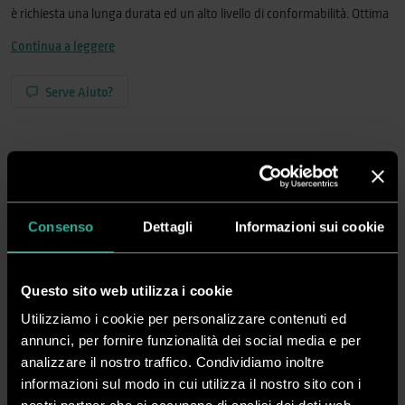
è richiesta una lunga durata ed un alto livello di conformabilità. Ottima
resistenza all'acqua e ai raggi UV. Prodotto garantito 5 anni. Adesivo in
Continua a leggere
acrilico permanente ad alta trasparenza.
Serve Aiuto?
Richiedi Informazioni
Consenso
Dettagli
Informazioni sui cookie
Crea ora il tuo account
Vedi i prezzi, acquista online e gestisci i tuoi ordini in tutta
Questo sito web utilizza i cookie
semplicità
Utilizziamo i cookie per personalizzare contenuti ed
annunci, per fornire funzionalità dei social media e per
Registrati
Accedi
analizzare il nostro traffico. Condividiamo inoltre
informazioni sul modo in cui utilizza il nostro sito con i