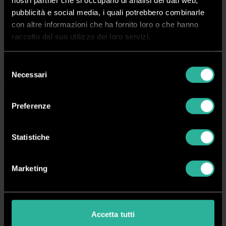
nostri partner che si occupano di analisi dei dati web,
Spedizione rapida in 24/48 ore dall’ordine
pubblicità e social media, i quali potrebbero combinarle
Pagamenti sicuri
con altre informazioni che ha fornito loro o che hanno
raccolto dal suo utilizzo dei loro servizi.
Filtra Risultati
Selezione
Necessari
del
consenso
Preferenze
Statistiche
Marketing
TPPOL105
TPPOL160
Film polimerico
Film polimerico
Spessore (μm):
75
Spessore (μm):
75
Altezza:
105 cm
Altezza:
160 cm
Accetta tutti
Lunghezza:
50 m
Lunghezza:
50 m