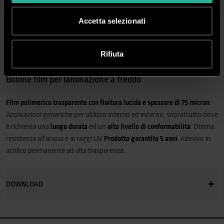
Film:
Lucido
Film:
Lucido
Accetta selezionati
DESCRIZIONE
Rifiuta
Bobine film per laminazione a freddo
Film polimerico trasparente con finitura lucida e spessore di 75 micron
.
Applicazioni generiche per utilizzo interno ed esterno, soprattutto dove
è richiesta una
lunga durata
ed un
alto livello di conformabilità
. Ottima
resistenza all'acqua e ai raggi UV.
Prodotto garantito 5 anni
. Adesivo in
acrilico permanente ad alta trasparenza.
DOWNLOAD