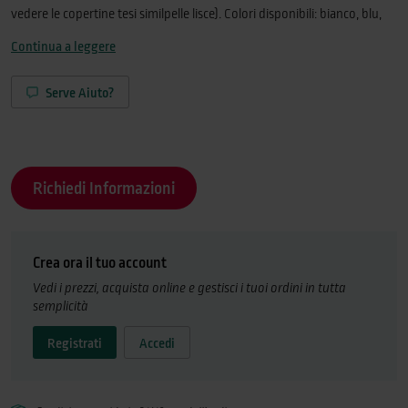
vedere le copertine tesi similpelle lisce). Colori disponibili: bianco, blu,
bordeaux, rosso e verde (grigio scuro ad esaurimento).
Continua a leggere
Serve Aiuto?
Richiedi Informazioni
Crea ora il tuo account
Vedi i prezzi, acquista online e gestisci i tuoi ordini in tutta
semplicità
Registrati
Accedi