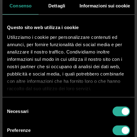
CCT066N
CCT086N
Consenso
Dettagli
Informazioni sui cookie
Tesi similpelle I Conf. 15 PZ
Tesi similpelle I Conf. 15 PZ
Dorso (mm):
6 mm
Dorso (mm):
8 mm
Fogli rilegabili (80 g/m²):
50
Fogli rilegabili (80 g/m²):
72
Colore:
Rosso
Colore:
Rosso
Questo sito web utilizza i cookie
Utilizziamo i cookie per personalizzare contenuti ed
annunci, per fornire funzionalità dei social media e per
analizzare il nostro traffico. Condividiamo inoltre
informazioni sul modo in cui utilizza il nostro sito con i
nostri partner che si occupano di analisi dei dati web,
pubblicità e social media, i quali potrebbero combinarle
con altre informazioni che ha fornito loro o che hanno
raccolto dal suo utilizzo dei loro servizi.
CCT106N
CCT146N
Tesi similpelle I Conf. 15 PZ
Tesi similpelle I Conf. 15 PZ
Dorso (mm):
10 mm
Dorso (mm):
14 mm
Selezione
Fogli rilegabili (80 g/m²):
90
Fogli rilegabili (80 g/m²):
130
Necessari
del
Colore:
Rosso
Colore:
Rosso
consenso
Preferenze