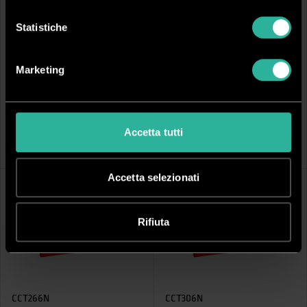
Statistiche
Marketing
CCT186N
CCT226N
Tesi similpelle I Conf. 15 PZ
Tesi similpelle I Conf. 15 PZ
Dorso (mm):
18 mm
Dorso (mm):
22 mm
Accetta tutti
Fogli rilegabili (80 g/m²):
170
Fogli rilegabili (80 g/m²):
210
Colore:
Rosso
Colore:
Rosso
Accetta selezionati
Rifiuta
CCT266N
CCT306N