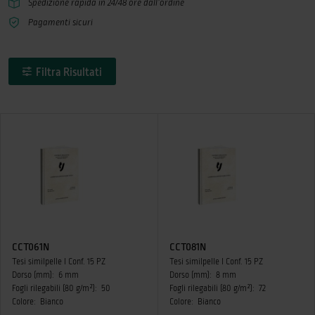
Spedizione rapida in 24/48 ore dall’ordine
Pagamenti sicuri
Filtra Risultati
CCT061N
CCT081N
Tesi similpelle I Conf. 15 PZ
Tesi similpelle I Conf. 15 PZ
Dorso (mm):
6 mm
Dorso (mm):
8 mm
Fogli rilegabili (80 g/m²):
50
Fogli rilegabili (80 g/m²):
72
Colore:
Bianco
Colore:
Bianco