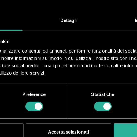
DIAMETRO
(ISO)
DIAMETRO
(USC)
F
Dettagli
9.5
3/8
ookie
nalizzare contenuti ed annunci, per fornire funzionalità dei socia
inoltre informazioni sul modo in cui utilizza il nostro sito con i 
9.5
3/8
icità e social media, i quali potrebbero combinarle con altre inform
lizzo dei loro servizi.
9.5
3/8
Preferenze
Statistiche
Accetta selezionati
li metalliche Wire in bobina