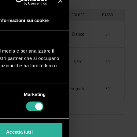
OGLI RILEGABILI
(80 g/m²)
COLORE
PASSO
Informazioni sui cookie
65
Bianco
3:1
l media e per analizzare il
nostri partner che si occupano
65
Nero
3:1
azioni che ha fornito loro o
65
Argento
3:1
Marketing
Accetta tutti