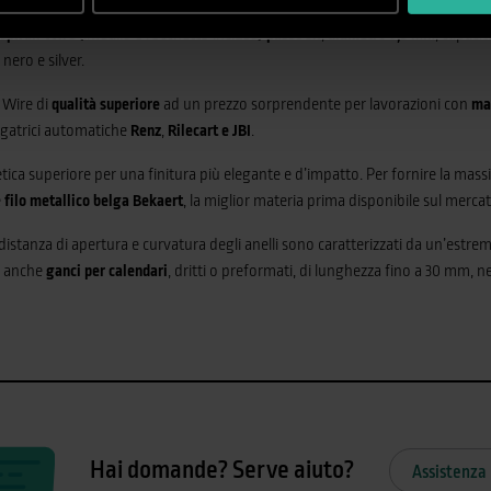
spirali Wire
(imballo e rocchetto incluso)
passo 3:1
,
diametro 9,5 mm
, capacit
 nero e silver.
 Wire di
qualità superiore
ad un prezzo sorprendente per lavorazioni con
ma
egatrici automatiche
Renz
,
Rilecart e JBI
.
tica superiore per una finitura più elegante e d’impatto. Per fornire la ma
e
filo metallico belga Bekaert
, la miglior materia prima disponibile sul mercat
distanza di apertura e curvatura degli anelli sono caratterizzati da un’estre
e anche
ganci per calendari
, dritti o preformati, di lunghezza fino a 30 mm, negl
Hai domande? Serve aiuto?
Assistenza 