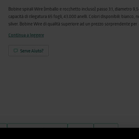
Bobine spirali Wire (imballo e rocchetto incluso) passo 3:1, diametro 9,
capacità di rilegatura 65 fogli, 43.000 anelli. Colori disponibili: bianco, n
silver. Bobine Wire di qualità superiore ad un prezzo sorprendente per
lavorazioni con macchine automatiche o taglio manuale. Perfetta compa
Continua a leggere
con rilegatrici automatiche Renz, Rilecart e JBI. Un’estetica superiore p
finitura più elegante e d’impatto. Per fornire la massima qualità prop
Serve Aiuto?
infatti bobine realizzate unicamente tramite filo metallico belga Bekaert
miglior materia prima disponibile sul mercato. Passo, distanza di apert
curvatura degli anelli sono caratterizzati da un’estrema precisione (toll
0,001 mm). La nostra offerta include anche ganci per calendari, dritti o
preformati, di lunghezza fino a 30 mm, negli stessi materiali e colori delle
)
Fogli rilegabili (80 g/m²)
Colore
Passo