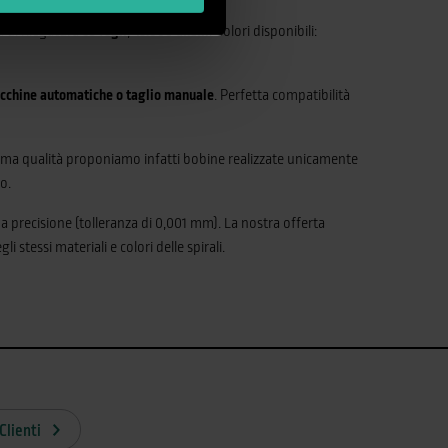
à di rilegatura
65 fogli
,
43.000 anelli
. Colori disponibili:
cchine automatiche o taglio manuale
. Perfetta compatibilità
ssima qualità proponiamo infatti bobine realizzate unicamente
o.
ma precisione (tolleranza di 0,001 mm). La nostra offerta
i stessi materiali e colori delle spirali.
Clienti