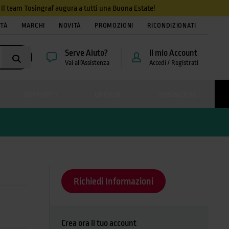
4. Il team Tosingraf augura a tutti una Buona Estate!
ITÀ
MARCHI
NOVITÀ
PROMOZIONI
RICONDIZIONATI
Serve Aiuto?
Il mio Account
Vai all’Assistenza
Accedi / Registrati
SUPPORTI
UFFICIO
TOSINCARE
Richiedi Informazioni
Crea ora il tuo account