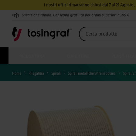
I nostri uffici rimarranno chiusi dal 7 al 21 Agosto
Spedizione rapida. Consegna gratuita per ordini superiori a 299 €
RILEGATURA
COPERTINE
PLASTIFICA
Home
Rilegatura
Spirali
Spirali metalliche Wire in bobina
Spirali 3