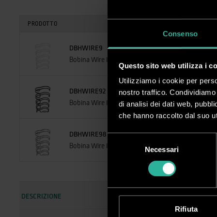
PRODOTTO
Consenso
DBHWIRE9
Bobina Wire I 43.000 anelli
Questo sito web utilizza i c
Utilizziamo i cookie per perso
DBHWIRE92
nostro traffico. Condividiamo 
Bobina Wire I 43.000 anelli
di analisi dei dati web, pubbl
che hanno raccolto dal suo uti
DBHWIRE98
Selezione
Bobina Wire I 43.000 anelli
Necessari
del
consenso
DESCRIZIONE
Rifiuta
Spira