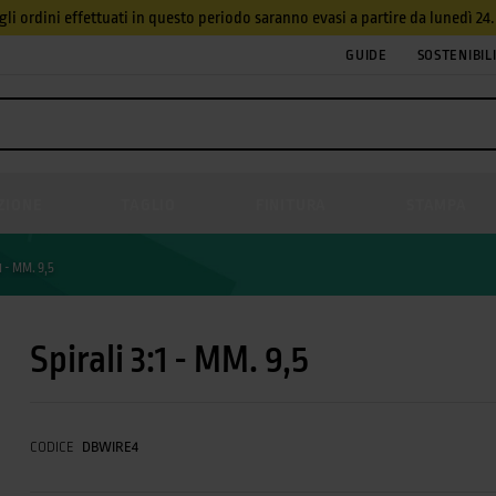
, gli ordini effettuati in questo periodo saranno evasi a partire da lunedì 2
GUIDE
SOSTENIBIL
ZIONE
TAGLIO
FINITURA
STAMPA
:1 - MM. 9,5
Spirali 3:1 - MM. 9,5
CODICE
DBWIRE4