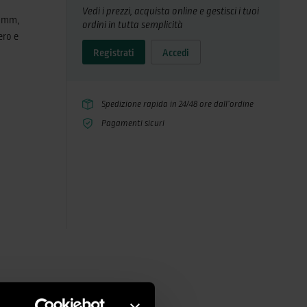
Vedi i prezzi, acquista online e gestisci i tuoi
5 mm,
ordini in tutta semplicità
ero e
Registrati
Accedi
tibilità
er una
oniamo
Spedizione rapida in 24/48 ore dall’ordine
, la
Pagamenti sicuri
ura e
eranza di
 spirali.