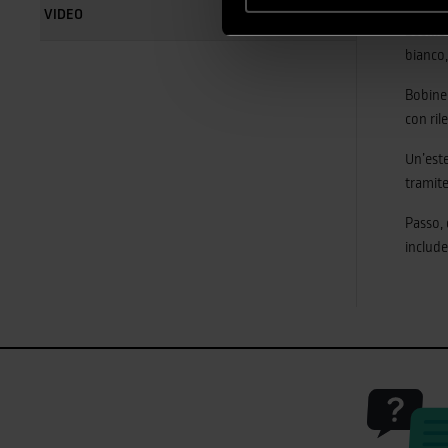
VIDEO
Bobine 
bianco,
Bobine
con ril
Un’este
tramit
Passo, 
includ