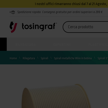
I nostri uffici rimarranno chiusi dal 7 al 21 Agosto
Spedizione rapida. Consegna gratuita per ordini superiori a 299 €
RILEGATURA
COPERTINE
PLASTIFICA
Home
Rilegatura
Spirali
Spirali metalliche Wire in bobina
Spirali 3: