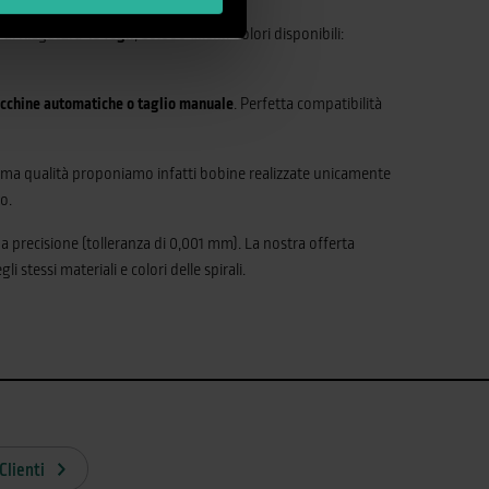
à di rilegatura
45 fogli
,
60.000 anelli
. Colori disponibili:
cchine automatiche o taglio manuale
. Perfetta compatibilità
ssima qualità proponiamo infatti bobine realizzate unicamente
o.
ma precisione (tolleranza di 0,001 mm). La nostra offerta
i stessi materiali e colori delle spirali.
Clienti