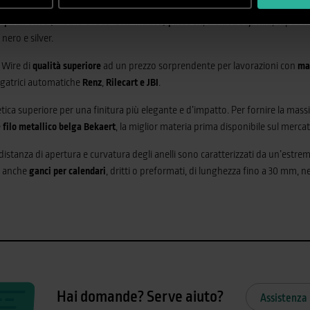
spirali Wire
(imballo e rocchetto incluso)
passo 3:1
,
diametro 7,9 mm
, capacit
 nero e silver.
 Wire di
qualità superiore
ad un prezzo sorprendente per lavorazioni con
ma
egatrici automatiche
Renz
,
Rilecart e JBI
.
tica superiore per una finitura più elegante e d’impatto. Per fornire la ma
e
filo metallico belga Bekaert
, la miglior materia prima disponibile sul mercat
distanza di apertura e curvatura degli anelli sono caratterizzati da un’estre
e anche
ganci per calendari
, dritti o preformati, di lunghezza fino a 30 mm, negl
Hai domande? Serve aiuto?
Assistenza 