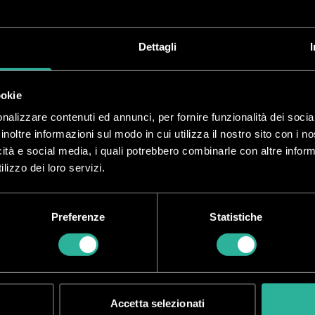
DIAMETRO
(ISO)
DIAMETRO
(USC)
F
Dettagli
7.9
5/16
ookie
nalizzare contenuti ed annunci, per fornire funzionalità dei socia
inoltre informazioni sul modo in cui utilizza il nostro sito con i 
7.9
5/16
icità e social media, i quali potrebbero combinarle con altre inform
lizzo dei loro servizi.
7.9
5/16
Preferenze
Statistiche
Accetta selezionati
li metalliche Wire in bobina