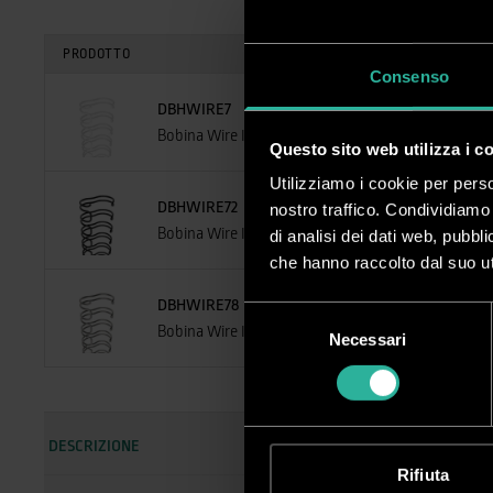
PRODOTTO
Consenso
DBHWIRE7
Bobina Wire I 60.000 anelli
Questo sito web utilizza i c
Utilizziamo i cookie per perso
DBHWIRE72
nostro traffico. Condividiamo 
Bobina Wire I 60.000 anelli
di analisi dei dati web, pubbl
che hanno raccolto dal suo uti
DBHWIRE78
Selezione
Bobina Wire I 60.000 anelli
Necessari
del
consenso
DESCRIZIONE
Rifiuta
Spira