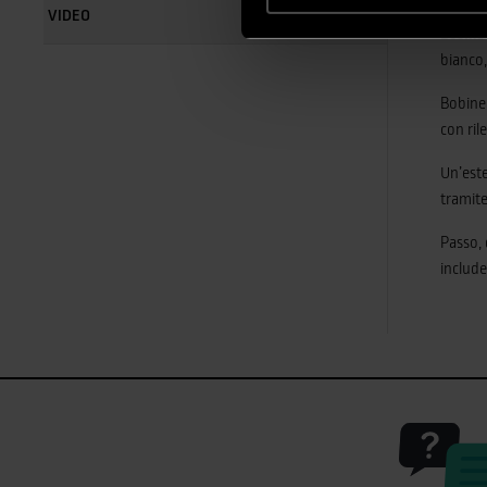
VIDEO
Bobine 
bianco,
Bobine
con ril
Un’este
tramit
Passo, 
includ