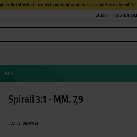
, gli ordini effettuati in questo periodo saranno evasi a partire da lunedì 2
GUIDE
SOSTENIBIL
ZIONE
TAGLIO
FINITURA
STAMPA
1 - MM. 7,9
Spirali 3:1 - MM. 7,9
CODICE
DBWIRE3