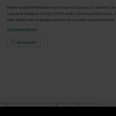
Bobine spirali Wire (imballo e rocchetto incluso) passo 3:1, diametro 7,
capacità di rilegatura 45 fogli, 60.000 anelli. Colori disponibili: bianco, 
silver. Bobine Wire di qualità superiore ad un prezzo sorprendente per
lavorazioni con macchine automatiche o taglio manuale. Perfetta compa
Continua a leggere
con rilegatrici automatiche Renz, Rilecart e JBI. Un’estetica superiore p
finitura più elegante e d’impatto. Per fornire la massima qualità prop
Serve Aiuto?
infatti bobine realizzate unicamente tramite filo metallico belga Bekaert
miglior materia prima disponibile sul mercato. Passo, distanza di apert
curvatura degli anelli sono caratterizzati da un’estrema precisione (toll
0,001 mm). La nostra offerta include anche ganci per calendari, dritti o
preformati, di lunghezza fino a 30 mm, negli stessi materiali e colori delle
)
Fogli rilegabili (80 g/m²)
Colore
Passo