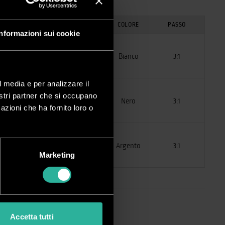
OGLI RILEGABILI
(80 g/m²)
COLORE
PASSO
Informazioni sui cookie
45
Bianco
3:1
l media e per analizzare il
nostri partner che si occupano
45
Nero
3:1
azioni che ha fornito loro o
45
Argento
3:1
Marketing
Accetta tutti