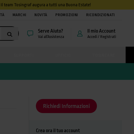
4. Il team Tosingraf augura a tutti una Buona Estate!
ITÀ
MARCHI
NOVITÀ
PROMOZIONI
RICONDIZIONATI
Serve Aiuto?
Il mio Account
Vai all’Assistenza
Accedi / Registrati
SUPPORTI
UFFICIO
TOSINCARE
Richiedi Informazioni
Crea ora il tuo account