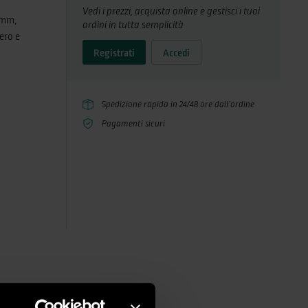
Vedi i prezzi, acquista online e gestisci i tuoi
9 mm,
ordini in tutta semplicità
nero e
Registrati
Accedi
tibilità
er una
oniamo
Spedizione rapida in 24/48 ore dall’ordine
, la
Pagamenti sicuri
ura e
eranza di
 spirali.