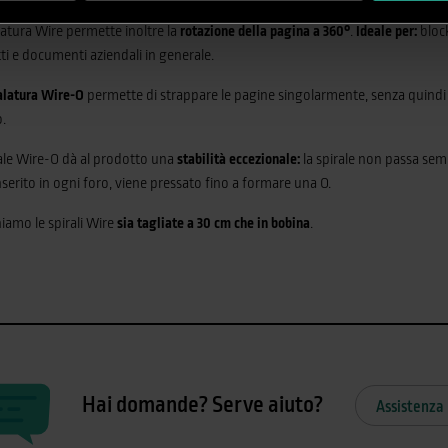
gatura Wire permette inoltre la
rotazione della pagina a 360°
.
Ideale per:
block
ti e documenti aziendali in generale.
alatura Wire-O
permette di strappare le pagine singolarmente, senza quindi 
o.
ale Wire-O dà al prodotto una
stabilità eccezionale:
la spirale non passa semp
nserito in ogni foro, viene pressato fino a formare una O.
iamo le spirali Wire
sia tagliate a 30 cm che in bobina
.
Hai domande? Serve aiuto?
Assistenza 