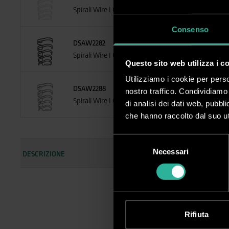
Spirali Wire I Conf. 30 PZ
Consenso
DSAW2282
Spirali Wire I Conf. 30 PZ
Questo sito web utilizza i c
Utilizziamo i cookie per perso
DSAW2288
nostro traffico. Condividiamo 
Spirali Wire I Conf. 30 PZ
di analisi dei dati web, pubbl
che hanno raccolto dal suo uti
Selezione
Necessari
del
DESCRIZIONE
consenso
Spiral
Spirali
Le spir
Rifiuta
possono