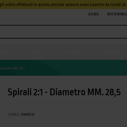
, gli ordini effettuati in questo periodo saranno evasi a partire da lunedì 2
GUIDE
SOSTENIBIL
ZIONE
TAGLIO
FINITURA
STAMPA
- Diametro MM. 28,5
Spirali 2:1 - Diametro MM. 28,5
CODICE
DWIRE12