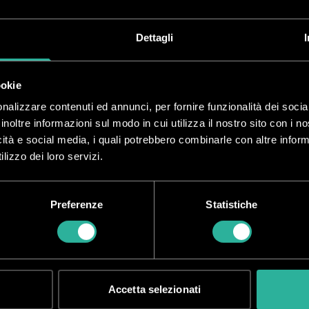
28.5
1" 1/8
Dettagli
28.5
1" 1/8
ookie
nalizzare contenuti ed annunci, per fornire funzionalità dei socia
inoltre informazioni sul modo in cui utilizza il nostro sito con i 
28.5
1" 1/8
icità e social media, i quali potrebbero combinarle con altre inform
lizzo dei loro servizi.
Preferenze
Statistiche
i metalliche Wire f.to A4
 Wire
,
passo 2:1
,
diametro 28,5 mm
, capacità di rilegatura
265 fogli
,
lunghezza 3
ali Wire donano ai documenti una finitura
più professionale rispetto agli anel
Accetta selezionati
 infatti essere riaperti per aggiungere o togliere delle pagine.