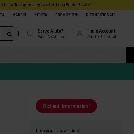
4. Il team Tosingraf augura a tutti una Buona Estate!
ITÀ
MARCHI
NOVITÀ
PROMOZIONI
RICONDIZIONATI
Serve Aiuto?
Il mio Account
Vai all’Assistenza
Accedi / Registrati
SUPPORTI
UFFICIO
TOSINCARE
Richiedi Informazioni
Crea ora il tuo account