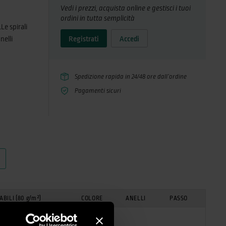
Vedi i prezzi, acquista online e gestisci i tuoi
ordini in tutta semplicità
Le spirali
nelli
Registrati
Accedi
tti essere
ette
i, offerte
Spedizione rapida in 24/48 ore dall’ordine
Pagamenti sicuri
armente,
egato.La
assa
 inserito
Wire sia
GABILI
(80 g/m²)
COLORE
ANELLI
PASSO