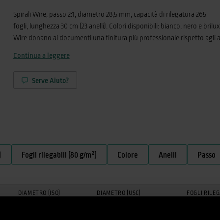
Spirali Wire, passo 2:1, diametro 28,5 mm, capacità di rilegatura 265
fogli, lunghezza 30 cm (23 anelli). Colori disponibili: bianco, nero e brilux.
Wire donano ai documenti una finitura più professionale rispetto agli a
plastici. La rilegatura è permanente e sicura, gli anelli non possono infa
Continua a leggere
riaperti per aggiungere o togliere delle pagine.La rilegatura Wire perm
inoltre la rotazione della pagina a 360°. Ideale per: block notes, calendar
Serve Aiuto?
commerciali, report, preventivi, contratti e documenti aziendali in
generale.La spiralatura Wire-O permette di strappare le pagine singol
senza quindi deformare la spirale e compromettere il blocco di fogli ril
spirale Wire-O dà al prodotto una stabilità eccezionale: la spirale non p
semplicemente dall’alto in basso, ma il filo metallico, dopo essere stato
in ogni foro, viene pressato fino a formare una O.Proponiamo le spirali 
)
Fogli rilegabili (80 g/m²)
Colore
Anelli
Passo
tagliate a 30 cm che in bobina.
DIAMETRO
(ISO)
DIAMETRO
(USC)
FOGLI RILE