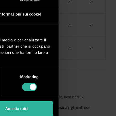
265
Bianco
23
2:1
Informazioni sui cookie
265
Nero
23
2:1
l media e per analizzare il
nostri partner che si occupano
265
Silver
23
2:1
azioni che ha fornito loro o
Marketing
0 cm (23 anelli)
. Colori disponibili: bianco, nero e brilux.
li plastici
. La rilegatura è
permanente e sicura
, gli anelli non
Accetta tutti