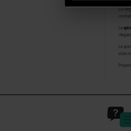
La rile
contrat
La
spir
rilegat
La spir
stato i
Propon