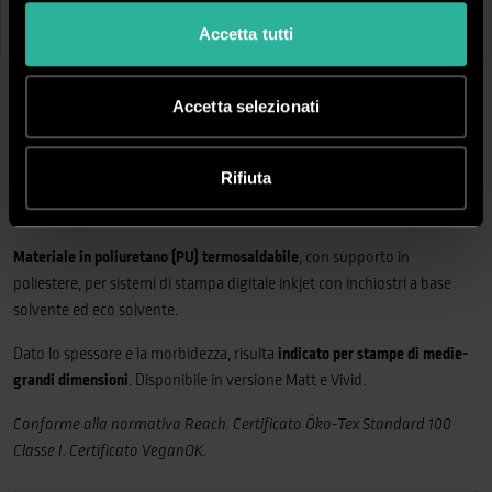
Altezza:
50 cm
Altezza:
50 cm
Accetta tutti
Lunghezza:
25 m
Lunghezza:
25 m
Accetta selezionati
DESCRIZIONE
Rifiuta
Termoadesivi stampa e taglio
Materiale in poliuretano (PU) termosaldabile
, con supporto in
poliestere, per sistemi di stampa digitale inkjet con inchiostri a base
solvente ed eco solvente.
Dato lo spessore e la morbidezza, risulta
indicato per stampe di medie-
grandi dimensioni
. Disponibile in versione Matt e Vivid.
Conforme alla normativa Reach. Certificato Öko-Tex Standard 100
Classe I. Certificato VeganOK.