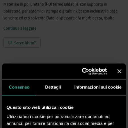
Materiale in poliuretano (PU) termosaldabile, con supporto in
poliestere, per sistemi di stampa digitale inkjet con inchiostri a base
solvente ed eco solvente.Dato lo spessore e la morbidezza, risulta
indicato per stampe di medie-grandi dimensioni. Disponibile in
Continua a leggere
versione Matt e Vivid.Conforme alla normativa Reach. Certificato Öko-
Tex Standard 100 Classe I. Certificato VeganOK.
Serve Aiuto?
Richiedi Informazioni
Consenso
Dettagli
Informazioni sui cookie
Crea ora il tuo account
Vedi i prezzi, acquista online e gestisci i tuoi ordini in tutta
Questo sito web utilizza i cookie
semplicità
Utilizziamo i cookie per personalizzare contenuti ed
Registrati
Accedi
annunci, per fornire funzionalità dei social media e per