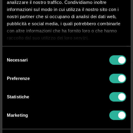
analizzare il nostro traffico. Condividiamo inoltre
informazioni sul modo in cui utilizza il nostro sito con i
Spedizione rapida in 24/48 ore dall’ordine
nostri partner che si occupano di analisi dei dati web,
pubblicità e social media, i quali potrebbero combinarle
Pagamenti sicuri
con altre informazioni che ha fornito loro o che hanno
raccolto dal suo utilizzo dei loro servizi.
Filtra Risultati
Selezione
Necessari
del
consenso
Preferenze
Statistiche
Marketing
VIC5025SOCM
VIC5025SOVM
Soft Print Color Matt
Soft Print Color Vivid
Colore:
Bianco opaco
Colore:
Bianco lucido