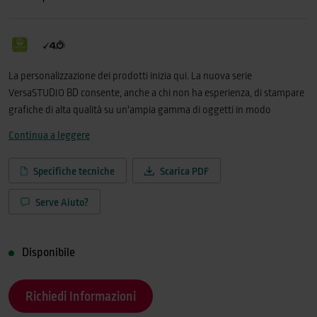
La personalizzazione dei prodotti inizia qui. La nuova serie
VersaSTUDIO BD consente, anche a chi non ha esperienza, di stampare
grafiche di alta qualità su un'ampia gamma di oggetti in modo
semplice e rapido. La serie BD si adatta allo spazio di lavoro, grazie alle
Continua a leggere
sue dimensioni compatte, ed è ideale per essere utilizzata in aziende,
piccoli uffici, negozi e aule scolastiche. Con una periferica BD, oggetti,
Specifiche tecniche
Scarica PDF
custodie per telefoni, custodie per cosmetici, accessori moda, premi
sportivi, regali, borracce possono essere personalizzati in maniera unica
Serve Aiuto?
ed esclusiva. Benvenuti in un nuovo mondo di possibilità creative.DOVE
LE IDEE PRENDONO FORMAPersonalizzare oggetti non è mai stato così
facile. Con la serie BD, puoi personalizzare qualsiasi oggetto stampando
Disponibile
grafiche, testi brillanti e dettagliati direttamente su oggetti, sia che tu
voglia realizzare creazioni per i tuoi clienti che prodotti della tua
Richiedi Informazioni
azienda.CREARE QUALCOSA DI UNICOCon la serie BD, puoi stampare
direttamente su un'ampia varietà di materiali, tra cui plastica, carta,