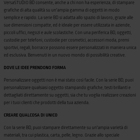
stampante, assicurandone il funzionamento costante al massimo delle
VersaSTUDIO BD consente, anche a chi non ha esperienza, di stampare
prestazioni. Tra queste, c'è la funzione di pulizia automatica, che elimina
grafiche di alta qualità su un'ampia gamma di oggetti in modo
impurità e residui dalla superficie della testina di stampa.Attenzione: al
semplice e rapido. La serie BD si adatta allo spazio di lavoro, grazie alle
momento dell’acquisto necessario scegliere tra inchiostro lucido o
sue dimensioni compatte, ed è ideale per essere utilizzata in aziende,
primer, la scelta è definitiva e non può essere modificata
piccoli uffici, negozi e aule scolastiche. Con una periferica BD, oggetti,
successivamente.Calcolatore ROI ▶
custodie per telefoni, custodie per cosmetici, accessori moda, premi
https://bit.ly/44P0EYD[Contattaci per conoscere le ultime offerte e
sportivi, regali, borracce possono essere personalizzati in maniera unica
promozioni Roland]
ed esclusiva. Benvenuti in un nuovo mondo di possibilità creative.
DOVE LE IDEE PRENDONO FORMA
Personalizzare oggetti non è mai stato così facile. Con la serie BD, puoi
personalizzare qualsiasi oggetto stampando grafiche, testi brillanti e
dettagliati direttamente su oggetti, sia che tu voglia realizzare creazioni
per i tuoi clienti che prodotti della tua azienda.
CREARE QUALCOSA DI UNICO
Con la serie BD, puoi stampare direttamente su un'ampia varietà di
materiali, tra cui plastica, carta, pelle, legno. Grazie allo speciale