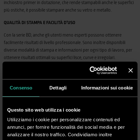
inchiostro primer in dotazione, che rende stampabili anche le superfici
più ostiche, è possibile stampare anche su vetro e metallo.
QUALITÀ DI STAMPA E FACILITÀ D'USO
Con la serie BD, anche gli utenti meno esperti possono ottenere
facilmente risultati di livello professionale. Sono inoltre disponibili
diverse modalità di stampa e informazioni per ogni tipo di lavoro, per
ottenere risultati ottimali su superfici lisce, curve e irregolari.
LUCIDO, TEXTURE ED EFFETTI TATTILI
L'uso dell'inchiostro trasparente consente di realizzare finiture lucide e
Consenso
Dettagli
Informazioni sui cookie
opache di alta qualità che possono essere applicate in più strati per la
simulazione di un effetto in rilievo e texture incredibilmente realistiche
oppure per evidenziare zone particolari con un effetto lucido spot.
Questo sito web utilizza i cookie
MASSIME PRESTAZIONI - MINIMO INGOMBRO
Utilizziamo i cookie per personalizzare contenuti ed
annunci, per fornire funzionalità dei social media e per
Le stampanti BD racchiudono la massima potenza in un design
analizzare il nostro traffico. Condividiamo inoltre
compatto. Garantiscono un funzionamento sicuro grazie alla