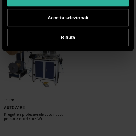
DPR31PROE
TEM356
RIEL WIRE
SUPERSTAR
Perforatrice elettrica rilegatrice
Perforatrice rilegatrice professionale
Accetta selezionati
manuale per spirale metallica Wire
- Stampo fisso 2:1
Rifiuta
TCHR31
AUTOWIRE
Rilegatrice professionale automatica
per spirale metallica Wire