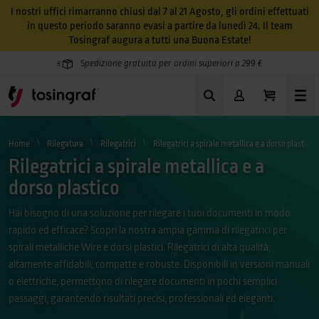
I nostri uffici rimarranno chiusi dal 7 al 21 Agosto, gli ordini effettuati
in questo periodo saranno evasi a partire da lunedì 24. Il team
Tosingraf augura a tutti una Buona Estate!
Spedizione gratuita per ordini superiori a 299 €
Home
Rilegatura
Rilegatrici
Rilegatrici a spirale metallica e a dorso plastico
Rilegatrici a spirale metallica e a
dorso plastico
Hai bisogno di una soluzione per rilegare i tuoi documenti in modo
rapido ed efficace? Scopri la nostra ampia gamma di rilegatrici per
spirali metalliche Wire e dorsi plastici. Rilegatrici di alta qualità,
altamente affidabili, compatte e robuste. Disponibili in versioni manuali
o elettriche, permettono di rilegare documenti in pochi semplici
passaggi, garantendo risultati precisi, professionali ed eleganti.