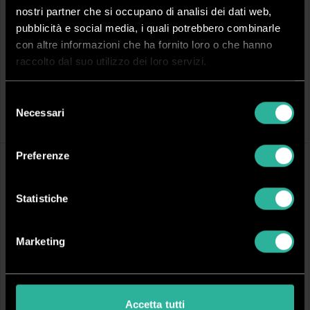
nostri partner che si occupano di analisi dei dati web,
pubblicità e social media, i quali potrebbero combinarle
con altre informazioni che ha fornito loro o che hanno
raccolto dal suo utilizzo dei loro servizi.
DPR31PROW
DPR31PRO
RIZAC WIRE
RI WIRE
Selezione
Necessari
Perforatrice rilegatrice manuale per
Perforatrice rilegatrice manuale per
del
spirale metallica Wire
spirale metallica Wire
consenso
Preferenze
Statistiche
Marketing
Accetta tutti