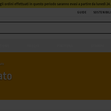
, gli ordini effettuati in questo periodo saranno evasi a partire da lunedì 2
GUIDE
SOSTENIBIL
ZIONE
TAGLIO
FINITURA
STAMPA
mato
ato