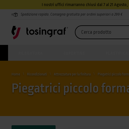
I nostri uffici rimarranno chiusi dal 7 al 21 Agosto
Spedizione rapida. Consegna gratuita per ordini superiori a 299 €
RILEGATURA
COPERTINE
PLASTIFICA
Home
Ricondizionati
Attrezzature per la finitura
Piegatrici piccolo for
Piegatrici piccolo form