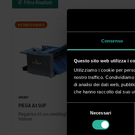
Filtra Risultati
RICONDIZIONATO
Consenso
Questo sito web utilizza i c
Utilizziamo i cookie per perso
nostro traffico. Condividiamo 
di analisi dei dati web, pubbl
che hanno raccolto dal suo uti
AM1897
PIEGA A3 SUP
Selezione
Necessari
del
Piegatrice A3 con mettifoglio a
frizione
consenso