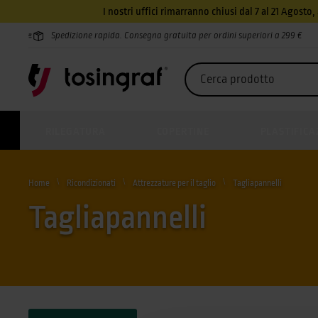
I nostri uffici rimarranno chiusi dal 7 al 21 Agosto
Spedizione rapida. Consegna gratuita per ordini superiori a 299 €
RILEGATURA
COPERTINE
PLASTIFICA
Home
Ricondizionati
Attrezzature per il taglio
Tagliapannelli
Tagliapannelli