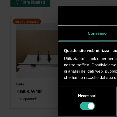
Filtra Risultati
RICONDIZIONATO
RICONDIZIONATO
Consenso
Questo sito web utilizza i c
Utilizziamo i cookie per perso
nostro traffico. Condividiamo 
di analisi dei dati web, pubbl
che hanno raccolto dal suo uti
AM495
AM1021
Selezione
TOSIORJAV 100
ELECTRO FOAM TRI
Necessari
del
Tagliapannelli
Tagliapannelli elettrico
consenso