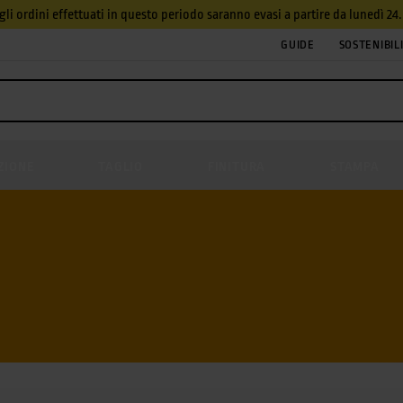
, gli ordini effettuati in questo periodo saranno evasi a partire da lunedì 2
GUIDE
SOSTENIBIL
ZIONE
TAGLIO
FINITURA
STAMPA