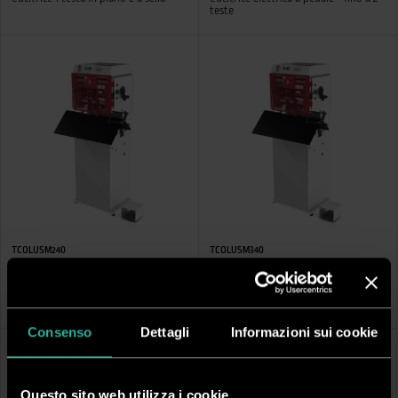
teste
TCOLUSM240
TCOLUSM340
STAGO USM 240
STAGO USM 360
Cucitrice elettrica a pedale - fino a 4
Cucitrice elettrica a pedale - fino a 6
teste
teste
Consenso
Dettagli
Informazioni sui cookie
Questo sito web utilizza i cookie