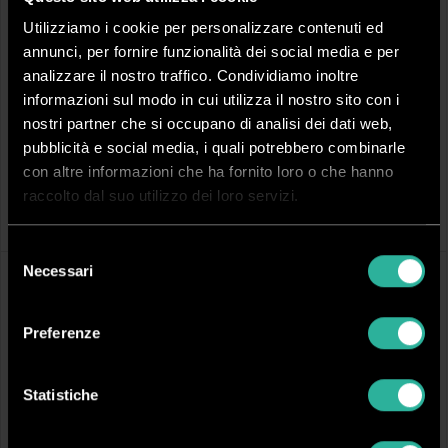
Utilizziamo i cookie per personalizzare contenuti ed
annunci, per fornire funzionalità dei social media e per
analizzare il nostro traffico. Condividiamo inoltre
informazioni sul modo in cui utilizza il nostro sito con i
nostri partner che si occupano di analisi dei dati web,
pubblicità e social media, i quali potrebbero combinarle
DVICESM
DPB1015S
con altre informazioni che ha fornito loro o che hanno
STAGO ESM 20
STAGO PB 1015 S
raccolto dal suo utilizzo dei loro servizi.
Arrotonda angoli da tavolo a leva
Trapano elettrico ad azionamento
manuale con tavolo mobile - 1 testa
Selezione
Necessari
del
consenso
Preferenze
Statistiche