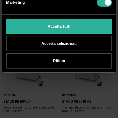
Marketing
DPB2015S4
DPB2015S6
STAGO PB 2015 S4
STAGO PB 2015 S6
Trapano a pedale meccanico - 2 teste
Trapano elettrico a pedale - 2 teste
Accetta tutti
Accetta selezionati
Rifiuta
DPB5010AF
DPB5010AS
STAGO PB 5010 AF
STAGO PB 5010 AS
Trapano elettrico a pedale con tavolo
Trapano elettrico a pedale con tavolo
fisso - 4 teste
mobile - 4 teste