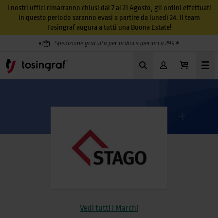
I nostri uffici rimarranno chiusi dal 7 al 21 Agosto, gli ordini effettuati
in questo periodo saranno evasi a partire da lunedì 24. Il team
Tosingraf augura a tutti una Buona Estate!
Spedizione gratuita per ordini superiori a 299 €
Vedi tutti i Marchi