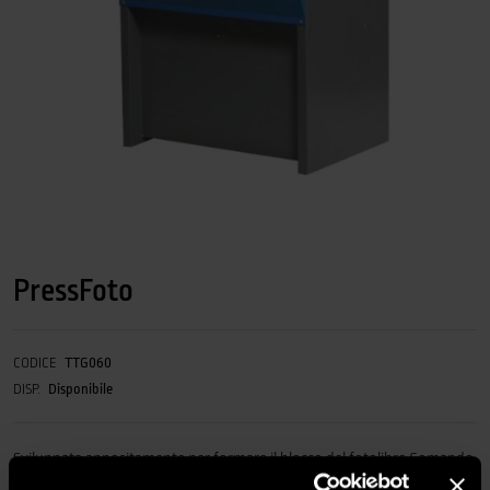
PressFoto
CODICE
TTG060
DISP.
Disponibile
Sviluppata appositamente per formare il blocco del fotolibro.Comando
a pedale pneumatico.Robusta struttura in metallo.