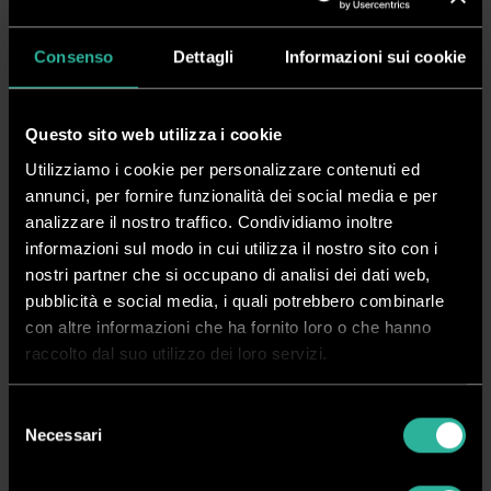
Continua a leggere
Consenso
Dettagli
Informazioni sui cookie
Specifiche tecniche
Scarica PDF
Questo sito web utilizza i cookie
Serve Aiuto?
Utilizziamo i cookie per personalizzare contenuti ed
annunci, per fornire funzionalità dei social media e per
Disponibile
analizzare il nostro traffico. Condividiamo inoltre
informazioni sul modo in cui utilizza il nostro sito con i
nostri partner che si occupano di analisi dei dati web,
Richiedi Informazioni
pubblicità e social media, i quali potrebbero combinarle
con altre informazioni che ha fornito loro o che hanno
raccolto dal suo utilizzo dei loro servizi.
Crea ora il tuo account
Vedi i prezzi, acquista online e gestisci i tuoi ordini in tutta
Selezione
semplicità
Necessari
del
consenso
Registrati
Accedi