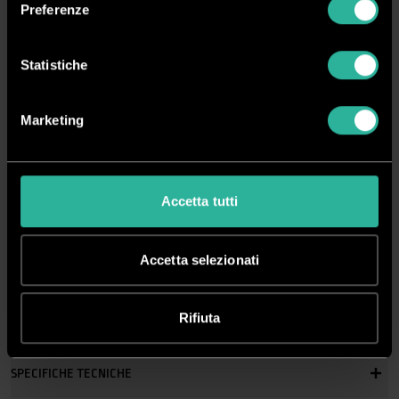
Preferenze
Spedizione rapida in 24/48 ore dall’ordine
Statistiche
Pagamenti sicuri
Marketing
DESCRIZIONE
Pressa per fotolibri
Accetta tutti
Sviluppata appositamente
per formare il blocco del fotolibro
.
Accetta selezionati
Comando a
pedale pneumatico
.
Robusta struttura
in metallo.
Rifiuta
SPECIFICHE TECNICHE