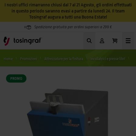
I nostri uffici rimarranno chiusi dal 7 al 21 Agosto, gli ordini effettuati
in questo periodo saranno evasi a partire da lunedì 24. Il team
Tosingraf augura a tutti una Buona Estate!
Spedizione gratuita per ordini superiori a 299 €
Home
Promozioni
Attrezzature per la finitura
Incollatrici e presse libri
Pr
PROMO