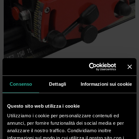
Portalame taglio universale
Consenso
Dettagli
Informazioni sui cookie
CODICE
DRCIPWPL
Questo sito web utilizza i cookie
DISP.
Non disponibile
Utilizziamo i cookie per personalizzare contenuti ed
annunci, per fornire funzionalità dei social media e per
analizzare il nostro traffico. Condividiamo inoltre
Scarica PDF
Serve Aiuto?
informazioni sul modo in cui utilizza il nostro sito con i