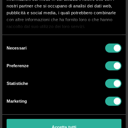
nostri partner che si occupano di analisi dei dati web,
pubblicità e social media, i quali potrebbero combinarle
Non disponibile
con altre informazioni che ha fornito loro o che hanno
raccolto dal suo utilizzo dei loro servizi.
Richiedi Informazioni
Selezione
Necessari
del
Crea ora il tuo account
consenso
Vedi i prezzi, acquista online e gestisci i tuoi ordini in tutta
Preferenze
semplicità
Registrati
Accedi
Statistiche
Marketing
Spedizione rapida in 24/48 ore dall’ordine
Pagamenti sicuri
Accetta tutti