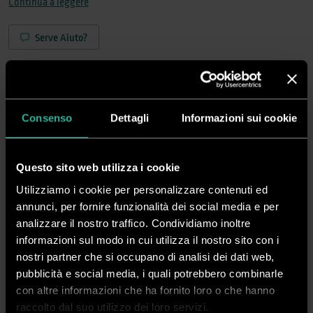
Continua a leggere
Serve Aiuto?
Richiedi Informazioni
Consenso
Dettagli
Informazioni sui cookie
Questo sito web utilizza i cookie
Crea ora il tuo account
Vedi i prezzi, acquista online e gestisci i tuoi ordini in tutta
Utilizziamo i cookie per personalizzare contenuti ed
semplicità
annunci, per fornire funzionalità dei social media e per
analizzare il nostro traffico. Condividiamo inoltre
Registrati
Accedi
informazioni sul modo in cui utilizza il nostro sito con i
nostri partner che si occupano di analisi dei dati web,
pubblicità e social media, i quali potrebbero combinarle
Spedizione rapida in 24/48 ore dall’ordine
con altre informazioni che ha fornito loro o che hanno
Pagamenti sicuri
raccolto dal suo utilizzo dei loro servizi.