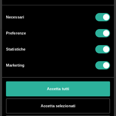
Selezione
Filtra Risultati
Necessari
del
consenso
Preferenze
Statistiche
Marketing
DCUTLA3
DCUTLA4
Portalama regolabile in resina per
Portalama per plotter con 2 cuscinetti
Accetta tutti
plotter XD-CH3
XD-CH4-BL
Per:
Stika / GS2-24 / BN2-20 / BY-20 /
Per:
GS2-24 / GR2 / BN2-20 / BY-20 /
BN-20 / TrueVIS
BN-20 / TrueVIS
Accetta selezionati