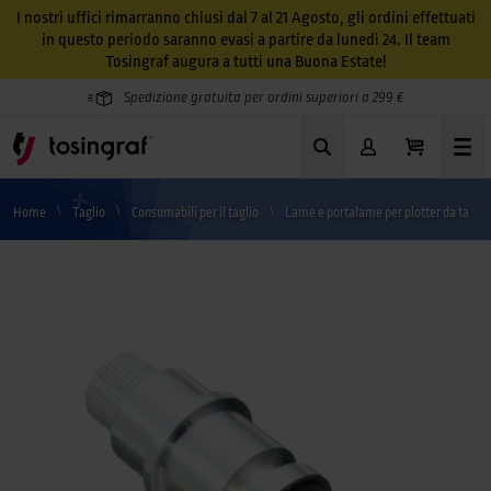
I nostri uffici rimarranno chiusi dal 7 al 21 Agosto, gli ordini effettuati
in questo periodo saranno evasi a partire da lunedì 24. Il team
Tosingraf augura a tutti una Buona Estate!
Spedizione gratuita per ordini superiori a 299 €
Home
Taglio
Consumabili per il taglio
Lame e portalame per plotter da taglio