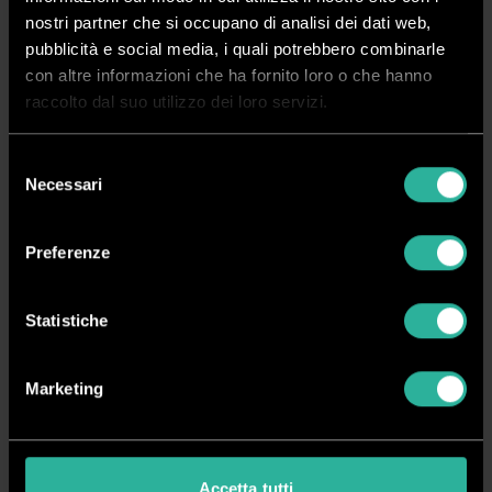
nostri partner che si occupano di analisi dei dati web,
pubblicità e social media, i quali potrebbero combinarle
Disponibile
con altre informazioni che ha fornito loro o che hanno
raccolto dal suo utilizzo dei loro servizi.
Richiedi Informazioni
Selezione
Necessari
del
Crea ora il tuo account
consenso
Vedi i prezzi, acquista online e gestisci i tuoi ordini in tutta
Preferenze
semplicità
Registrati
Accedi
Statistiche
Marketing
Spedizione rapida in 24/48 ore dall’ordine
Pagamenti sicuri
Accetta tutti