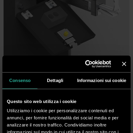
Perforatore trasversale a battuta
Consenso
Dettagli
Informazioni sui cookie
CODICE
DSOLC375-PERFT
Questo sito web utilizza i cookie
DISP.
Disponibile
Utilizziamo i cookie per personalizzare contenuti ed
annunci, per fornire funzionalità dei social media e per
analizzare il nostro traffico. Condividiamo inoltre
Scarica PDF
Serve Aiuto?
informazioni sul modo in cui utilizza il nostro sito con i