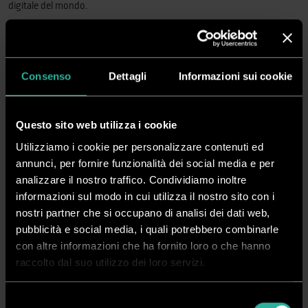
digitale del mondo.
Realizzazione di opuscoli, piegatura, cordonatura, perforazione e
rilegatura dei documenti con straordinaria precisione.
Le soluzioni
Plockmatic trasformano gli stampati in eleganti e professionali
Consenso
Dettagli
Informazioni sui cookie
documenti da utilizzare ogni giorno
.
La nuovissima
Morgana BM5000
è l’ultima arrivata nella famiglia di
Questo sito web utilizza i cookie
linee di fascicolazione Plockmatic Group. Progettata per far fronte a
volumi di produzione medio-alti
, garantisce la massima qualità per
Utilizziamo i cookie per personalizzare contenuti ed
soddisfare ogni esigenza.
annunci, per fornire funzionalità dei social media e per
analizzare il nostro traffico. Condividiamo inoltre
Con un numero sempre crescente di sistemi di stampa in grado di
informazioni sul modo in cui utilizza il nostro sito con i
gestire grandi formati, ora è possibile realizzare con semplicità e
nostri partner che si occupano di analisi dei dati web,
convenienza
formati A4 landscape e opuscoli di grandi dimensioni
. La
pubblicità e social media, i quali potrebbero combinarle
nuova linea di fascicolazione BM5000 permette infatti di gestire fogli di
con altre informazioni che ha fornito loro o che hanno
lunghezza fino a 620 mm.
raccolto dal suo utilizzo dei loro servizi.
BM5050S
consente di ridurre ulteriormente i costi per opuscolo e offre
una maggiore versatilità grazie all’utilizzo di
quattro testine
che
Selezione