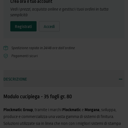
Crea ora il tuo account
2 pagine sullo stesso lato. I libri possono includere fino a 50
Vedi i prezzi, acquista online e gestisci i tuoi ordini in tutta
fogli.PRODUTTIVITÀ: volume medio mensile 40k opuscoli - massimo
semplicità
volume mensile 70k libretti.MODULO CUCIPIEGA BM5000BM5050 può
cucire e piegare fino a 50 fogli (gr. 80), realizzando opuscoli con un
Registrati
Accedi
massimo di 200 pagine. BM5035 supporta invece 35 fogli per opuscoli
di 140 pagine.
Spedizione rapida in 24/48 ore dall’ordine
Pagamenti sicuri
DESCRIZIONE
Modulo cucipiega - 35 fogli gr. 80
Plockmatic Group
, tramite i marchi
Plockmatic
e
Morgana
, sviluppa,
produce e commercializza una vasta gamma di sistemi di finitura.
Soluzioni utilizzate sia in linea che non con i migliori sistemi di stampa