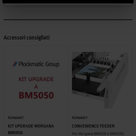
Accessori consigliati
PLP5000KT
PLP5000CF
KIT UPGRADE MORGANA
CONVENIENCE FEEDER
BM5050
Per Morgana BM5035 e BM5035S