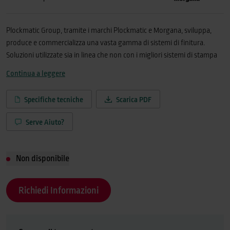
Plockmatic Group, tramite i marchi Plockmatic e Morgana, sviluppa,
produce e commercializza una vasta gamma di sistemi di finitura.
Soluzioni utilizzate sia in linea che non con i migliori sistemi di stampa
digitale del mondo.Realizzazione di opuscoli, piegatura, cordonatura,
Continua a leggere
perforazione e rilegatura dei documenti con straordinaria precisione.
Le soluzioni Plockmatic trasformano gli stampati in eleganti e
Specifiche tecniche
Scarica PDF
professionali documenti da utilizzare ogni giorno.La nuovissima
Morgana BM5000 è l’ultima arrivata nella famiglia di linee di
Serve Aiuto?
fascicolazione Plockmatic Group. Progettata per far fronte a volumi di
produzione medio-alti, garantisce la massima qualità per soddisfare
ogni esigenza.Con un numero sempre crescente di sistemi di stampa in
Non disponibile
grado di gestire grandi formati, ora è possibile realizzare con semplicità
e convenienza formati A4 landscape e opuscoli di grandi dimensioni. La
Richiedi Informazioni
nuova linea di fascicolazione BM5000 permette infatti di gestire fogli di
lunghezza fino a 620 mm.BM5050S consente di ridurre ulteriormente i
costi per opuscolo e offre una maggiore versatilità grazie all’utilizzo di
quattro testine che permettono la cucitura di libri piccolo formato con