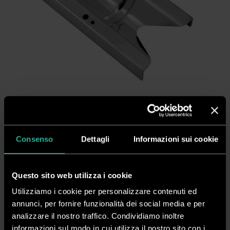
Lama e controlama raggio 13 mm
Consenso
Dettagli
Informazioni sui cookie
CODICE
DVICPROF13
Questo sito web utilizza i cookie
DISP.
Disponibile
Utilizziamo i cookie per personalizzare contenuti ed
annunci, per fornire funzionalità dei social media e per
analizzare il nostro traffico. Condividiamo inoltre
Scarica PDF
Serve Aiuto?
informazioni sul modo in cui utilizza il nostro sito con i