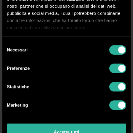
nostri partner che si occupano di analisi dei dati web,
pubblicità e social media, i quali potrebbero combinarle
Disponibile
con altre informazioni che ha fornito loro o che hanno
raccolto dal suo utilizzo dei loro servizi.
Richiedi Informazioni
Selezione
Necessari
del
Crea ora il tuo account
consenso
Vedi i prezzi, acquista online e gestisci i tuoi ordini in tutta
Preferenze
semplicità
Registrati
Accedi
Statistiche
Marketing
Spedizione rapida in 24/48 ore dall’ordine
Pagamenti sicuri
Accetta tutti