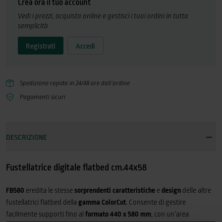
Crea ora il tuo account
supportiProfondità di taglio carta fino a 600 micronArea effettiva di
Vedi i prezzi, acquista online e gestisci i tuoi ordini in tutta
taglio: 340x480 mmPossibilità di elaborare i file direttamente da una
semplicità
memoria USBSoftware ColorCut Pro fornito di serie per semplificare le
operazioni di taglio e cordonatura
Registrati
Accedi
Spedizione rapida in 24/48 ore dall’ordine
Pagamenti sicuri
DESCRIZIONE
Fustellatrice digitale flatbed cm.44x58
FB580
eredita le stesse
sorprendenti caratteristiche
e
design
delle altre
fustellatrici flatbed della
gamma ColorCut
. Consente di gestire
facilmente supporti fino al
formato 440 x 580 mm
, con un’area