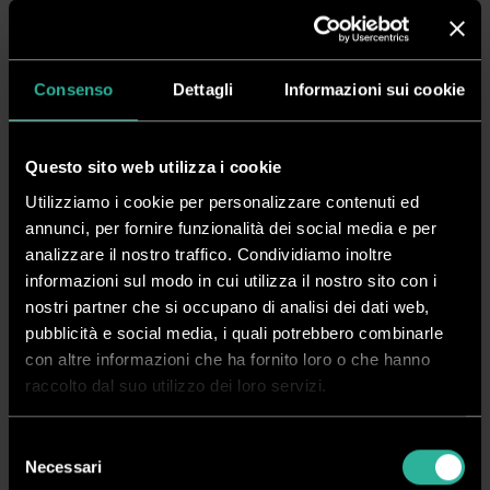
massima di taglio effettiva di
340 x 480 mm
. La
testina a doppio utensile
permette il taglio e la cordonatura con l’applicazione di
1.200 gf
.
Numerose le applicazioni possibili:
oggetti bi e tridimensionali, dal
Consenso
Dettagli
Informazioni sui cookie
packaging di lusso alle scatole protettive, fino agli articoli utilizzati nei
punti vendita, alle etichette adesive con taglio al vivo e alla
prototipazione. Progettazione e produzione sono infine facilitate
Questo sito web utilizza i cookie
grazie alle numerose funzionalità avanzate fornite da
ColorCut Pro
, il
Utilizziamo i cookie per personalizzare contenuti ed
software fornito di serie.
annunci, per fornire funzionalità dei social media e per
analizzare il nostro traffico. Condividiamo inoltre
CARATTERISTICHE:
informazioni sul modo in cui utilizza il nostro sito con i
nostri partner che si occupano di analisi dei dati web,
Testina a doppio utensile per tagliare (1.2 kgf) e cordonare (1.2 kgf)
pubblicità e social media, i quali potrebbero combinarle
contemporaneamente
con altre informazioni che ha fornito loro o che hanno
Eccezionale velocità di lavoro fino a 1.200 mm/sec.
raccolto dal suo utilizzo dei loro servizi.
Precisione senza precedenti grazie alle più recenti tecnologie
Rilevazione crocini di taglio e calibrazione automatica tramite
Selezione
videocamera CCD ad elevata risoluzione
Necessari
del
Sistema di aspirazione per mantenere perfettamente planari e in