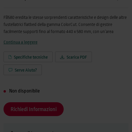
FB580 eredita le stesse sorprendenti caratteristiche e design delle altre
fustellatrici flatbed della gamma ColorCut. Consente di gestire
facilmente supporti fino al formato 440 x 580 mm, con un’area
massima di taglio effettiva di 340 x 480 mm. La testina a doppio
Continua a leggere
utensile permette il taglio e la cordonatura con l’applicazione di 1.200
gf.Numerose le applicazioni possibili: oggetti bi e tridimensionali, dal
Specifiche tecniche
Scarica PDF
packaging di lusso alle scatole protettive, fino agli articoli utilizzati nei
punti vendita, alle etichette adesive con taglio al vivo e alla
Serve Aiuto?
prototipazione. Progettazione e produzione sono infine facilitate
grazie alle numerose funzionalità avanzate fornite da ColorCut Pro, il
software fornito di serie.CARATTERISTICHE:Testina a doppio utensile
Non disponibile
per tagliare (1.2 kgf) e cordonare (1.2 kgf)
contemporaneamenteEccezionale velocità di lavoro fino a 1.200
Richiedi Informazioni
mm/sec.Precisione senza precedenti grazie alle più recenti
tecnologieRilevazione crocini di taglio e calibrazione automatica
tramite videocamera CCD ad elevata risoluzioneSistema di aspirazione
per mantenere perfettamente planari e in posizione anche i più piccoli