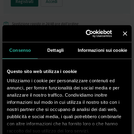
Registrati
Accedi
Spedizione rapida in 24/48 ore dall’ordine
Pagamenti sicuri
Consenso
Dettagli
Informazioni sui cookie
DESCRIZIONE
Questo sito web utilizza i cookie
Fascettatrice professionale 20 cicli/min.
Utilizziamo i cookie per personalizzare contenuti ed
annunci, per fornire funzionalità dei social media e per
FSC Digit
è una
fascettatrice professionale automatica
per pacchi da
analizzare il nostro traffico. Condividiamo inoltre
460x200mm a 30x10mm.
Semplice ed affidabile
. Utilizza nastri in carta e
informazioni sul modo in cui utilizza il nostro sito con i
polipropilene di larghezza da 29.2mm a 29.6mm.
nostri partner che si occupano di analisi dei dati web,
Funzionamento manuale o automatico grazie al sensore di rilevamento
pubblicità e social media, i quali potrebbero combinarle
del pacchetto. In modalità automatica esegue
fino a 20 cicli al minuto
.
con altre informazioni che ha fornito loro o che hanno
raccolto dal suo utilizzo dei loro servizi.