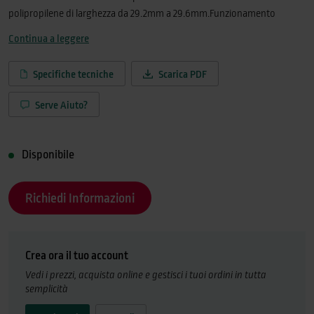
polipropilene di larghezza da 29.2mm a 29.6mm.Funzionamento
manuale o automatico grazie al sensore di rilevamento del pacchetto.
Continua a leggere
In modalità automatica esegue fino a 20 cicli al minuto.Può essere
abbinata al portabobine motorizzato opzionale con sbobinatore
Specifiche tecniche
Scarica PDF
automatico che consente di utilizzare bobine fino a 1000 metri con un
notevole risparmio di costi in termini di tempo e materiale.
Serve Aiuto?
Disponibile
Richiedi Informazioni
Crea ora il tuo account
Vedi i prezzi, acquista online e gestisci i tuoi ordini in tutta
semplicità