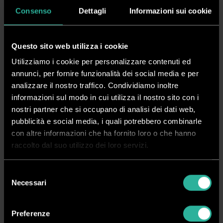
sette colori.
Consenso
Dettagli
Informazioni sui cookie
Continua a leggere
Questo sito web utilizza i cookie
Scarica PDF
Serve Aiuto?
Utilizziamo i cookie per personalizzare contenuti ed
annunci, per fornire funzionalità dei social media e per
analizzare il nostro traffico. Condividiamo inoltre
Non disponibile
informazioni sul modo in cui utilizza il nostro sito con i
nostri partner che si occupano di analisi dei dati web,
Richiedi Informazioni
pubblicità e social media, i quali potrebbero combinarle
con altre informazioni che ha fornito loro o che hanno
raccolto dal suo utilizzo dei loro servizi.
Crea ora il tuo account
Selezione
Vedi i prezzi, acquista online e gestisci i tuoi ordini in tutta
Necessari
semplicità
del
consenso
Registrati
Accedi
Preferenze