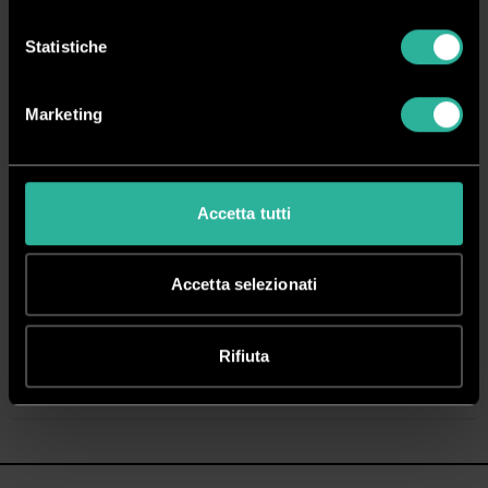
Spedizione rapida in 24/48 ore dall’ordine
Statistiche
Pagamenti sicuri
Marketing
DESCRIZIONE
Accetta tutti
Per IDEAL AP30 Pro / AP40 Pro
Cover in tessuto lavabile realizzata con materiali di alta qualità.
Accetta selezionati
Utile anche come prefiltro aggiuntivo.
Rifiuta
Accessorio opzionale disponibile in sette colori.