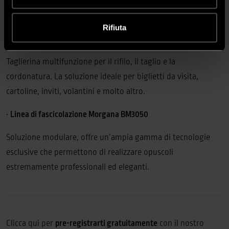
Tagliarisme programmabile di nuova generazione
equipaggiato con barriere di sicurezza e pressino idraulico.
Rifiuta
•
Taglierina Uchida AeroCut X
Taglierina multifunzione per il rifilo, il taglio e la
cordonatura. La soluzione ideale per biglietti da visita,
cartoline, inviti, volantini e molto altro.
•
Linea di fascicolazione Morgana BM3050
Soluzione modulare, offre un’ampia gamma di tecnologie
esclusive che permettono di realizzare opuscoli
estremamente professionali ed eleganti.
Clicca qui per
pre-registrarti gratuitamente
con il nostro