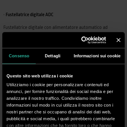
•
Fustellatrice digitale ADC
Fustellatrice digitale con alimentatore automatico ad
aspirazione e tappeto rotante per l’espulsione del foglio
fustellato.
Consenso
Dettagli
Informazioni sui cookie
•
Multigraf Touchline CPC-375 XPRO
L’attrezzatura multifunzione che semplifica la vita: taglio,
Questo sito web utilizza i cookie
rifilatura, perforazione e cordonatura in un unico passaggio.
Utilizziamo i cookie per personalizzare contenuti ed
•
Brossuratrice MAMO Lega 420
annunci, per fornire funzionalità dei social media e per
analizzare il nostro traffico. Condividiamo inoltre
Brossuratrice professionale semiautomatica ad elevata
informazioni sul modo in cui utilizza il nostro sito con i
produttività per rilegatura con colla a caldo EVA e per
nostri partner che si occupano di analisi dei dati web,
pubblicità e social media, i quali potrebbero combinarle
formati extra-large.
con altre informazioni che ha fornito loro o che hanno