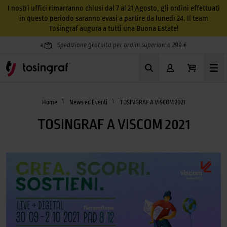
I nostri uffici rimarranno chiusi dal 7 al 21 Agosto, gli ordini effettuati
in questo periodo saranno evasi a partire da lunedì 24. Il team
Tosingraf augura a tutti una Buona Estate!
Spedizione gratuita per ordini superiori a 299 €
Home
News ed Eventi
TOSINGRAF A VISCOM 2021
TOSINGRAF A VISCOM 2021