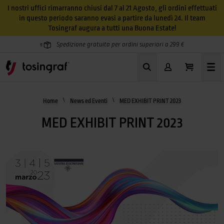
I nostri uffici rimarranno chiusi dal 7 al 21 Agosto, gli ordini effettuati
in questo periodo saranno evasi a partire da lunedì 24. Il team
Tosingraf augura a tutti una Buona Estate!
Spedizione gratuita per ordini superiori a 299 €
Home
News ed Eventi
MED EXHIBIT PRINT 2023
MED EXHIBIT PRINT 2023