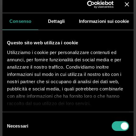
Dalla stampa al taglio, dalla produzione gadget al materiale
Consenso
Dettagli
Informazioni sui cookie
di consumo, fino all’abbigliamento:
l’eccellenza della filiera
della stampa
,
delle Arti Grafiche e della Comunicazione Visiva
del Sud Italia
si presenta in un unico spazio espositivo,
Questo sito web utilizza i cookie
proponendosi con forza a chi è in cerca di nuove idee, servizi,
Utilizziamo i cookie per personalizzare contenuti ed
annunci, per fornire funzionalità dei social media e per
prodotti efficaci e innovativi volti a favorire l’incremento del
analizzare il nostro traffico. Condividiamo inoltre
business, oltre che al visitatore curioso di scoprire le infinite
informazioni sul modo in cui utilizza il nostro sito con i
opportunità offerte, oggi, dai più moderni processi di
nostri partner che si occupano di analisi dei dati web,
stampa.
pubblicità e social media, i quali potrebbero combinarle
con altre informazioni che ha fornito loro o che hanno
In particolare
Tosingraf
, in collaborazione con
Kiklos
,
raccolto dal suo utilizzo dei loro servizi.
presenterà in esclusiva per il mercato italiano la nuova
fustellatrice digitale ultracompatta
SC5000
.
Selezione
Necessari
del
Il nostro staff sarà inoltre a disposizione per presentare dal
consenso