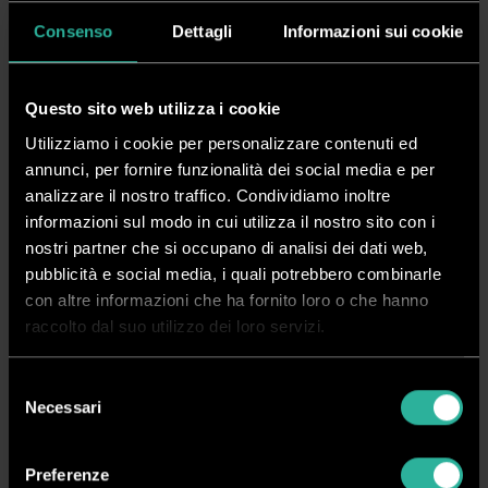
Plastificatrici con film in bobina a caldo >
Consenso
Dettagli
Informazioni sui cookie
Plastificatrici a freddo (calandre) >
Questo sito web utilizza i cookie
Utilizziamo i cookie per personalizzare contenuti ed
annunci, per fornire funzionalità dei social media e per
Pouches e film adesivo: come sceglierli
analizzare il nostro traffico. Condividiamo inoltre
informazioni sul modo in cui utilizza il nostro sito con i
Per fare in modo che le plastificatrici funzionino in maniera
nostri partner che si occupano di analisi dei dati web,
corretta è importante saper acquistare anche i corretti
pubblicità e social media, i quali potrebbero combinarle
con altre informazioni che ha fornito loro o che hanno
materiali di consumo. È necessario accertarsi quale tipo di
raccolto dal suo utilizzo dei loro servizi.
consumabile sia compatibile con il proprio modello di
plastificatrice.
Selezione
Necessari
del
Pouches
consenso
Le pouches sono delle “tasche” in plastica aperte su tre lati
Preferenze